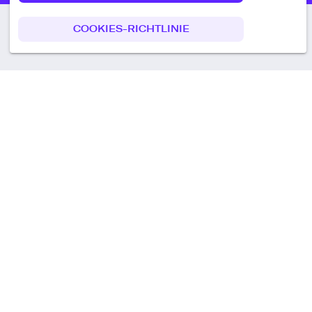
COOKIES-RICHTLINIE
Call us
+49 30 75438051
Remoteplatz GmbH
Heinrich-Mann-Allee 3 b,
D-14473 Potsdam
Deutschland