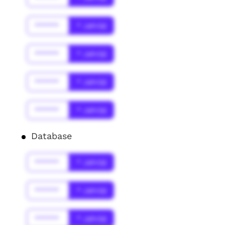
******
* Jahr(s)
******
* Jahr(s)
******
* Jahr(s)
******
* Jahr(s)
Database
******
* Jahr(s)
******
* Jahr(s)
******
* Jahr(s)