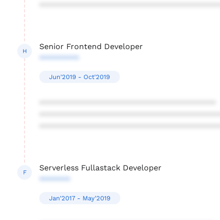
****************************************
Senior Frontend Developer
H
*********
Jun'2019 - Oct'2019
****************************************
****************************************
****************************************
Serverless Fullastack Developer
F
*******
Jan'2017 - May'2019