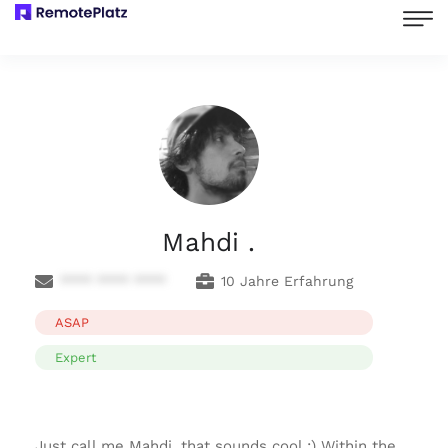
Mahdi .
**** **** ****
10 Jahre Erfahrung
ASAP
Expert
Just call me Mahdi, that sounds cool :) Within the