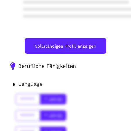
****************************************
****************************************
****************************************
Vollständiges Profil anzeigen
Berufliche Fähigkeiten
Language
******
* Jahr(s)
******
* Jahr(s)