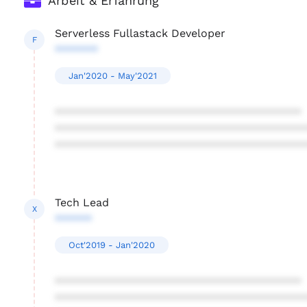
Arbeit & Erfahrung
Serverless Fullastack Developer
F
*******
Jan'2020 - May'2021
****************************************
****************************************
****************************************
Tech Lead
X
******
Oct'2019 - Jan'2020
****************************************
****************************************