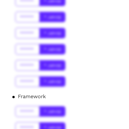
******
* Jahr(s)
******
* Jahr(s)
******
* Jahr(s)
******
* Jahr(s)
******
* Jahr(s)
******
* Jahr(s)
Framework
******
* Jahr(s)
******
* Jahr(s)