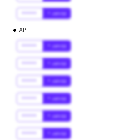
******
* Jahr(s)
API
******
* Jahr(s)
******
* Jahr(s)
******
* Jahr(s)
******
* Jahr(s)
******
* Jahr(s)
******
* Jahr(s)