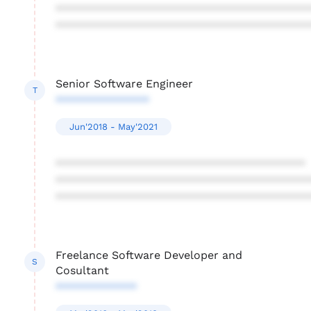
****************************************
****************************************
Senior Software Engineer
T
***************
Jun'2018 - May'2021
****************************************
****************************************
****************************************
Freelance Software Developer and
S
Cosultant
*************