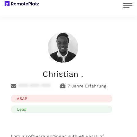
Christian .
**** **** ****
7 Jahre Erfahrung
ASAP
Lead
I am a software engineer with +6 years of