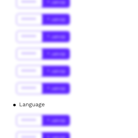
******
* Jahr(s)
******
* Jahr(s)
******
* Jahr(s)
******
* Jahr(s)
******
* Jahr(s)
******
* Jahr(s)
Language
******
* Jahr(s)
******
* Jahr(s)