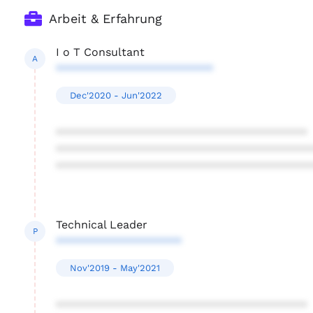
Arbeit & Erfahrung
I o T Consultant
A
*************************
Dec'2020 - Jun'2022
****************************************
****************************************
****************************************
Technical Leader
P
********************
Nov'2019 - May'2021
****************************************