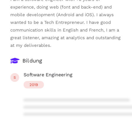
experience, doing web (font and back-end) and
mobile development (Android and iOS). I always
wanted to be a Tech Entrepreneur. I have good
communication skills in English and French, I am a
great listener, amazing at analytics and outstanding
at my deliverables.
Bildung
Software Engineering
S
2019
****************************************
****************************************
****************************************