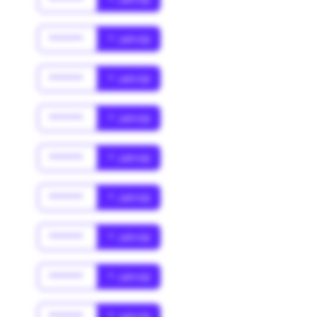
******
* Jahr(s)
******
* Jahr(s)
******
* Jahr(s)
******
* Jahr(s)
******
* Jahr(s)
******
* Jahr(s)
******
* Jahr(s)
******
* Jahr(s)