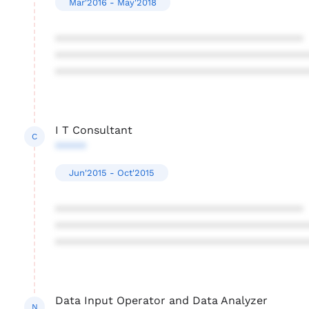
Mar'2016 - May'2018
****************************************
****************************************
****************************************
I T Consultant
C
*****
Jun'2015 - Oct'2015
****************************************
****************************************
****************************************
Data Input Operator and Data Analyzer
N