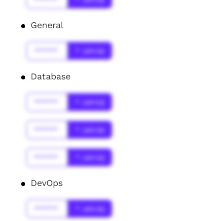
General
******
* Jahr(s)
Database
******
* Jahr(s)
******
* Jahr(s)
******
* Jahr(s)
DevOps
******
* Jahr(s)