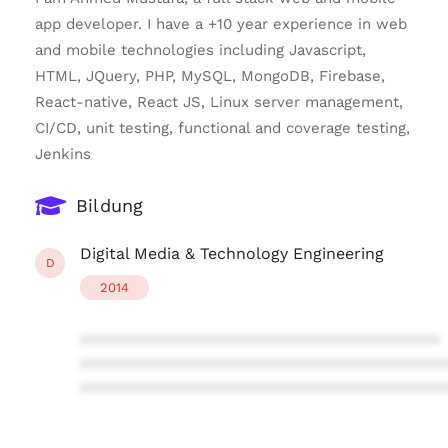
app developer. I have a +10 year experience in web
and mobile technologies including Javascript,
HTML, JQuery, PHP, MySQL, MongoDB, Firebase,
React-native, React JS, Linux server management,
CI/CD, unit testing, functional and coverage testing,
Jenkins
Bildung
Digital Media & Technology Engineering
D
2014
****************************************
****************************************
****************************************