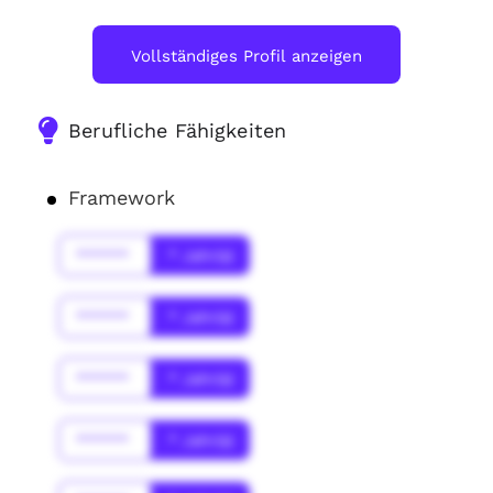
Vollständiges Profil anzeigen
Berufliche Fähigkeiten
Framework
******
* Jahr(s)
******
* Jahr(s)
******
* Jahr(s)
******
* Jahr(s)