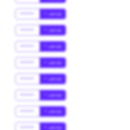
******
* Jahr(s)
******
* Jahr(s)
******
* Jahr(s)
******
* Jahr(s)
******
* Jahr(s)
******
* Jahr(s)
******
* Jahr(s)
******
* Jahr(s)