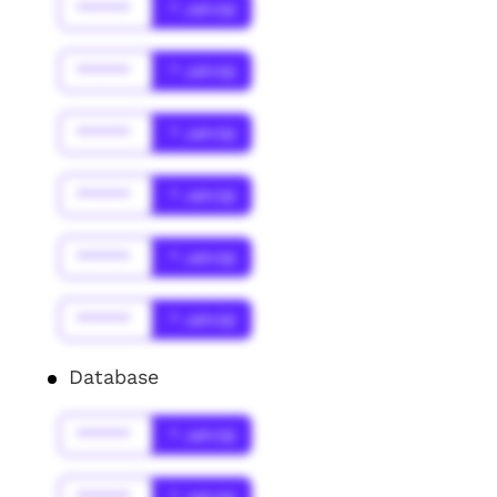
******
* Jahr(s)
******
* Jahr(s)
******
* Jahr(s)
******
* Jahr(s)
******
* Jahr(s)
******
* Jahr(s)
Database
******
* Jahr(s)