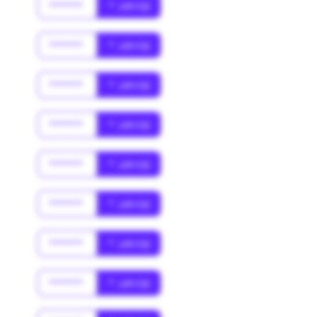
******
* Jahr(s)
******
* Jahr(s)
******
* Jahr(s)
******
* Jahr(s)
******
* Jahr(s)
******
* Jahr(s)
******
* Jahr(s)
******
* Jahr(s)