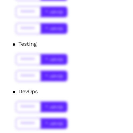
******
* Jahr(s)
******
* Jahr(s)
Testing
******
* Jahr(s)
******
* Jahr(s)
DevOps
******
* Jahr(s)
******
* Jahr(s)