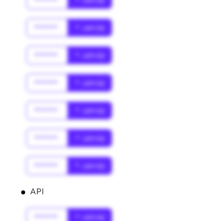
******
* Jahr(s)
******
* Jahr(s)
******
* Jahr(s)
******
* Jahr(s)
******
* Jahr(s)
******
* Jahr(s)
******
* Jahr(s)
API
******
* Jahr(s)