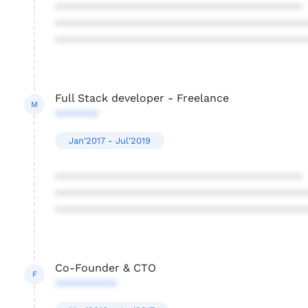
****************************************
****************************************
****************************************
Full Stack developer - Freelance
M
*******
Jan'2017 - Jul'2019
****************************************
****************************************
****************************************
Co-Founder & CTO
F
**********