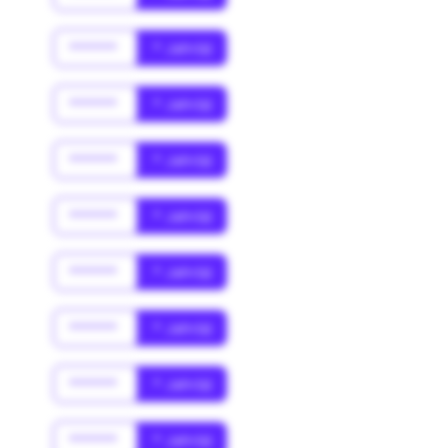
******
* Jahr(s)
******
* Jahr(s)
******
* Jahr(s)
******
* Jahr(s)
******
* Jahr(s)
******
* Jahr(s)
******
* Jahr(s)
******
* Jahr(s)