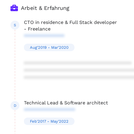
Arbeit & Erfahrung
CTO in residence & Full Stack developer
S
- Freelance
***************
Aug'2019 - Mar'2020
****************************************
****************************************
****************************************
Technical Lead & Software architect
D
*******************
Feb'2017 - May'2022