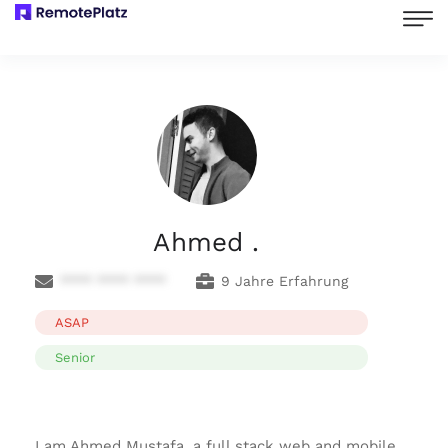
Ahmed .
**** **** ****
9 Jahre Erfahrung
ASAP
Senior
I am Ahmed Mustafa, a full stack web and mobile