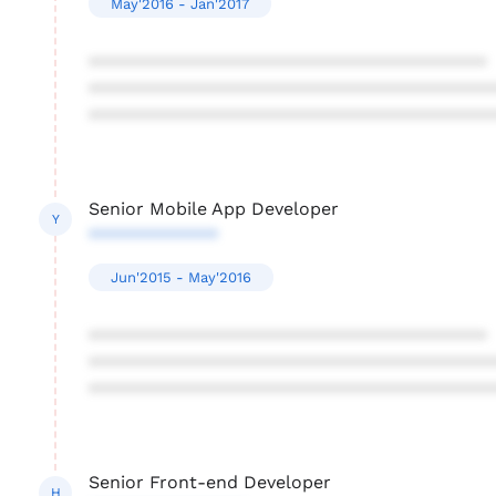
May'2016 - Jan'2017
****************************************
****************************************
****************************************
Senior Mobile App Developer
Y
*************
Jun'2015 - May'2016
****************************************
****************************************
****************************************
Senior Front-end Developer
H