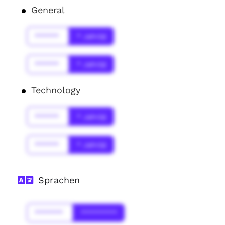
General
******
* Jahr(s)
******
* Jahr(s)
Technology
******
* Jahr(s)
******
* Jahr(s)
Sprachen
*******
*********