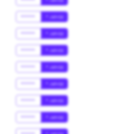
******
* Jahr(s)
******
* Jahr(s)
******
* Jahr(s)
******
* Jahr(s)
******
* Jahr(s)
******
* Jahr(s)
******
* Jahr(s)
******
* Jahr(s)