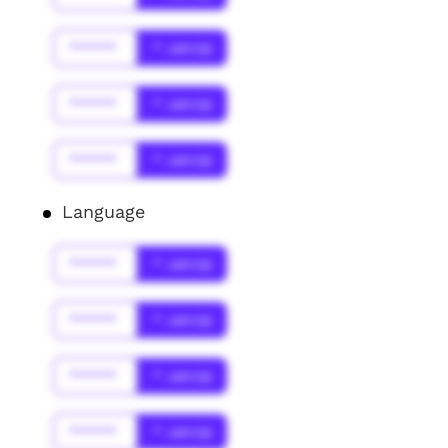
******
* Jahr(s)
******
* Jahr(s)
******
* Jahr(s)
Language
******
* Jahr(s)
******
* Jahr(s)
******
* Jahr(s)
******
* Jahr(s)