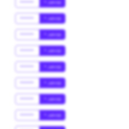
******
* Jahr(s)
******
* Jahr(s)
******
* Jahr(s)
******
* Jahr(s)
******
* Jahr(s)
******
* Jahr(s)
******
* Jahr(s)
******
* Jahr(s)