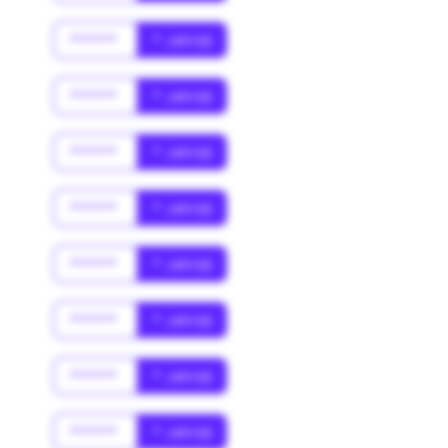
******
* Jahr(s)
******
* Jahr(s)
******
* Jahr(s)
******
* Jahr(s)
******
* Jahr(s)
******
* Jahr(s)
******
* Jahr(s)
******
* Jahr(s)