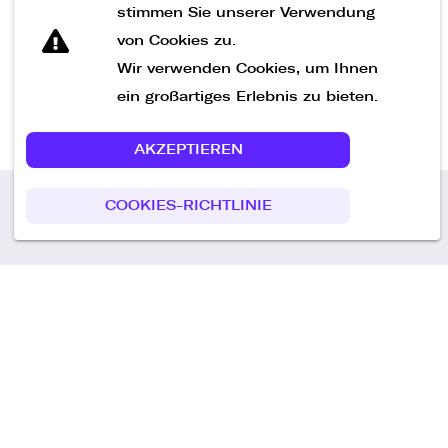
Nachricht senden
stimmen Sie unserer Verwendung
von Cookies zu.
Wir verwenden Cookies, um Ihnen
ein großartiges Erlebnis zu bieten.
AKZEPTIEREN
COOKIES-RICHTLINIE
Call us
+49 30 75438051
Remoteplatz GmbH
Heinrich-Mann-Allee 3 b,