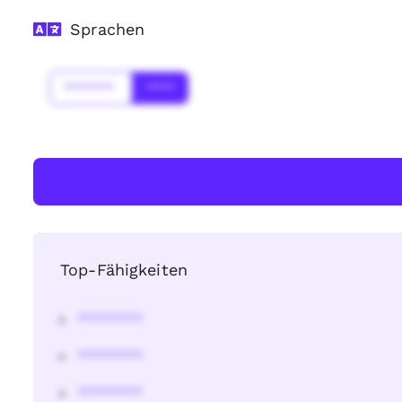
Sprachen
*******
****
Top-Fähigkeiten
********
********
********