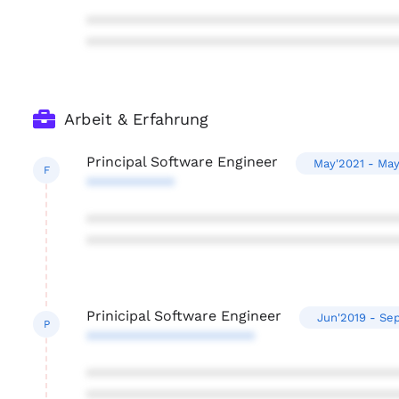
***************************************
***************************************
Arbeit & Erfahrung
Principal Software Engineer
May'2021 - May
F
***********
***************************************
***************************************
Prinicipal Software Engineer
Jun'2019 - Se
P
*********************
***************************************
***************************************