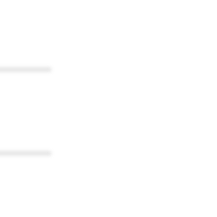
************
************