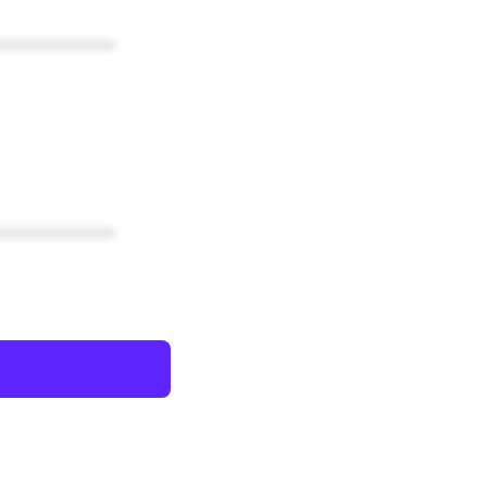
************
************