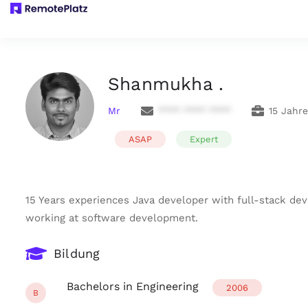
Shanmukha .
Mr
**** **** ****
15 Jahr
ASAP
Expert
15 Years experiences Java developer with full-stack de
working at software development.
Bildung
Bachelors in Engineering
2006
B