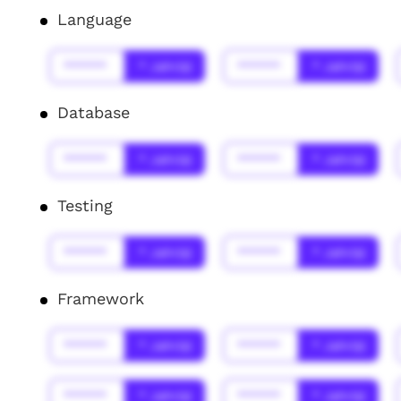
Language
******
* Jahr(s)
******
* Jahr(s)
Database
******
* Jahr(s)
******
* Jahr(s)
Testing
******
* Jahr(s)
******
* Jahr(s)
Framework
******
* Jahr(s)
******
* Jahr(s)
******
* Jahr(s)
******
* Jahr(s)