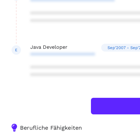
******************************
***************************************
***************************************
Java Developer
Sep'2007 - Sep
E
***********************
***************************************
***************************************
Berufliche Fähigkeiten