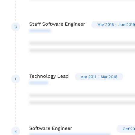
Staff Software Engineer
Mar'2016 - Jun'2019
O
********
***************************************
***************************************
Technology Lead
Apr'2011 - Mar'2016
I
*******
***************************************
***************************************
Software Engineer
Oct'20
Z