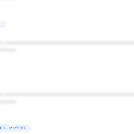
* ************************************************
******
* ************************************************
******
09 - Mar'2011