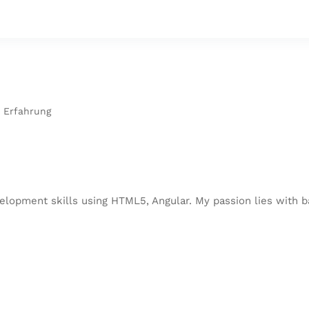
e Erfahrung
velopment skills using HTML5, Angular. My passion lies with 