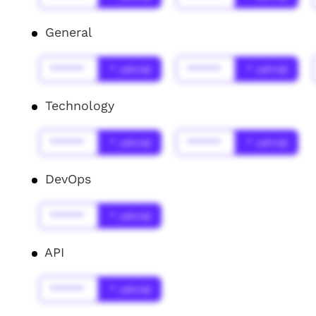
General
******
* Jahr(s)
******
* Jahr(s)
Technology
******
* Jahr(s)
******
* Jahr(s)
DevOps
******
* Jahr(s)
API
******
* Jahr(s)