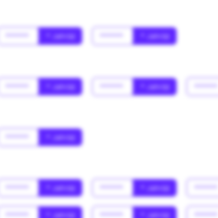
******
* Jahr(s)
******
* Jahr(s)
******
* Jahr(s)
******
* Jahr(s)
*****
******
* Jahr(s)
******
* Jahr(s)
******
* Jahr(s)
*****
******
* Jahr(s)
******
* Jahr(s)
*****