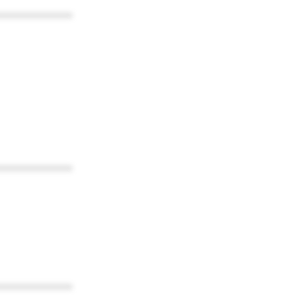
************
************
************