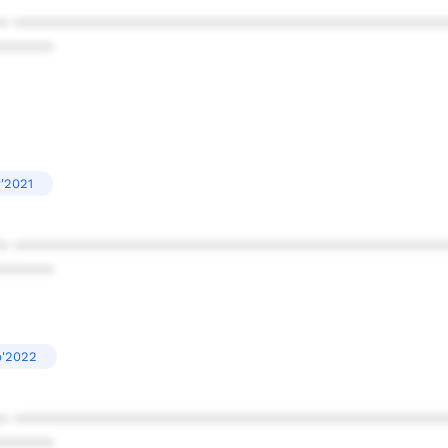
* ************************************************
******
'2021
* ************************************************
******
p'2022
* ************************************************
******