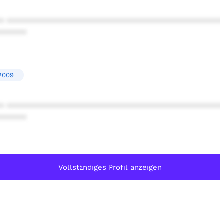
* ************************************************
******
'2009
* ************************************************
******
Vollständiges Profil anzeigen