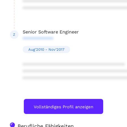
****************************************
****************************************
Senior Software Engineer
Z
************
Aug'2010 - Nov'2017
****************************************
****************************************
****************************************
Vollständiges Profil anzeigen
Berufliche Fähigkeiten