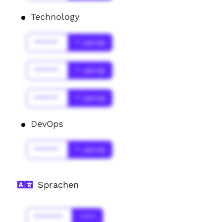
Technology
******
* Jahr(s)
******
* Jahr(s)
******
* Jahr(s)
DevOps
******
* Jahr(s)
Sprachen
*******
****