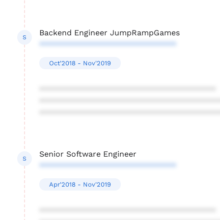
Backend Engineer JumpRampGames
S
*******************************
Oct'2018 - Nov'2019
****************************************
****************************************
****************************************
Senior Software Engineer
S
*******************************
Apr'2018 - Nov'2019
****************************************