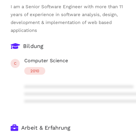
I am a Senior Software Engineer with more than 11
years of experience in software analysis, design,
development & implementation of web based
applications
Bildung
Computer Science
C
2010
****************************************
****************************************
****************************************
Arbeit & Erfahrung