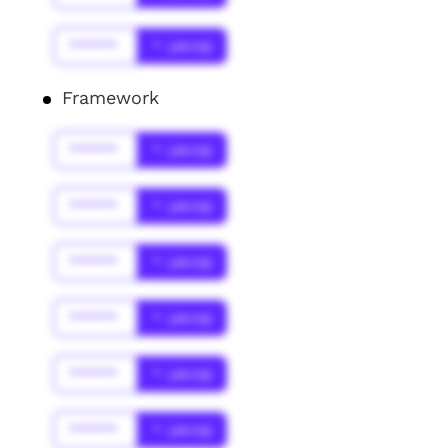
******
* Jahr(s)
Framework
******
* Jahr(s)
******
* Jahr(s)
******
* Jahr(s)
******
* Jahr(s)
******
* Jahr(s)
******
* Jahr(s)