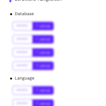
Database
******
* Jahr(s)
******
* Jahr(s)
******
* Jahr(s)
******
* Jahr(s)
Language
******
* Jahr(s)
******
* Jahr(s)