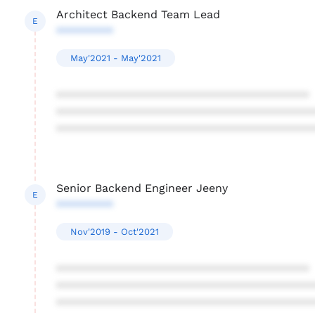
Architect Backend Team Lead
E
*********
May'2021 - May'2021
****************************************
****************************************
****************************************
Senior Backend Engineer Jeeny
E
*********
Nov'2019 - Oct'2021
****************************************
****************************************
****************************************