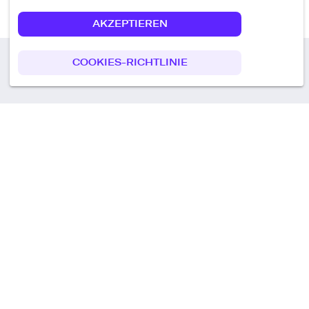
AKZEPTIEREN
COOKIES-RICHTLINIE
Call us
+49 30 75438051
Remoteplatz GmbH
Heinrich-Mann-Allee 3 b,
D-14473 Potsdam
Deutschland