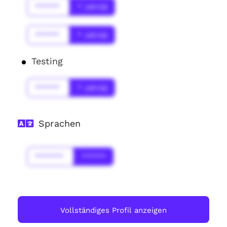
******
* Jahr(s)
******
* Jahr(s)
Testing
******
* Jahr(s)
Sprachen
*******
******
Vollständiges Profil anzeigen