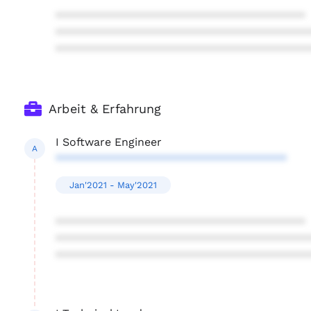
****************************************
****************************************
****************************************
Arbeit & Erfahrung
I Software Engineer
A
*************************************
Jan'2021 - May'2021
****************************************
****************************************
****************************************