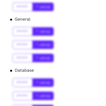
******
* Jahr(s)
General
******
* Jahr(s)
******
* Jahr(s)
******
* Jahr(s)
Database
******
* Jahr(s)
******
* Jahr(s)