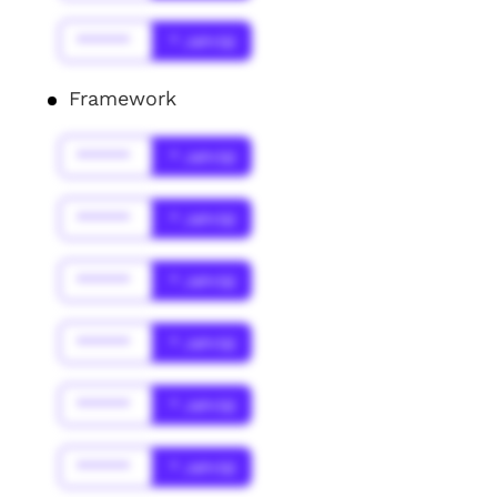
******
* Jahr(s)
Framework
******
* Jahr(s)
******
* Jahr(s)
******
* Jahr(s)
******
* Jahr(s)
******
* Jahr(s)
******
* Jahr(s)