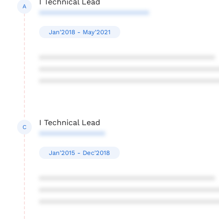
I Technical Lead
A
*************************
Jan'2018 - May'2021
****************************************
****************************************
****************************************
I Technical Lead
C
***************
Jan'2015 - Dec'2018
****************************************
****************************************
****************************************