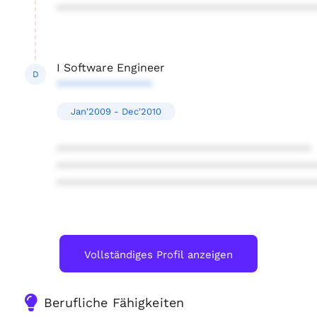
****************************************
I Software Engineer
D
***************
Jan'2009 - Dec'2010
****************************************
****************************************
****************************************
Vollständiges Profil anzeigen
Berufliche Fähigkeiten