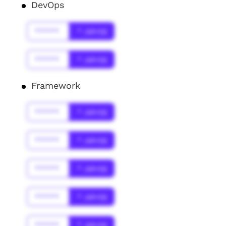
DevOps
******
* Jahr(s)
******
* Jahr(s)
Framework
******
* Jahr(s)
******
* Jahr(s)
******
* Jahr(s)
******
* Jahr(s)
******
* Jahr(s)