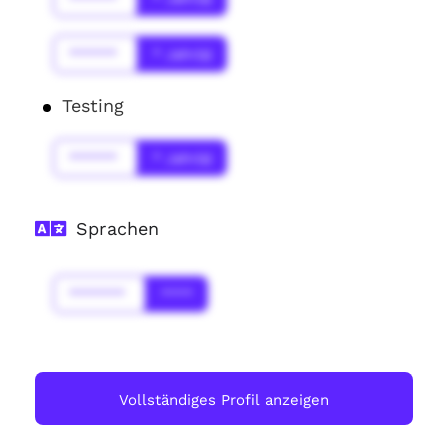
******
* Jahr(s)
Testing
******
* Jahr(s)
Sprachen
*******
****
Vollständiges Profil anzeigen