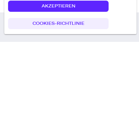
AKZEPTIEREN
COOKIES-RICHTLINIE
Call us
+49 30 75438051
Remoteplatz GmbH
Heinrich-Mann-Allee 3 b,
D-14473 Potsdam
Deutschland