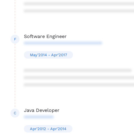
****************************************
****************************************
Software Engineer
F
*****************************
May'2014 - Apr'2017
****************************************
****************************************
****************************************
Java Developer
C
***********
Apr'2012 - Apr'2014