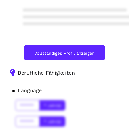
****************************************
****************************************
****************************************
Vollständiges Profil anzeigen
Berufliche Fähigkeiten
Language
******
* Jahr(s)
******
* Jahr(s)