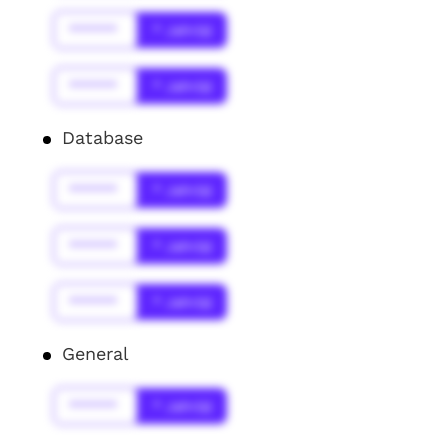
******
* Jahr(s)
******
* Jahr(s)
Database
******
* Jahr(s)
******
* Jahr(s)
******
* Jahr(s)
General
******
* Jahr(s)