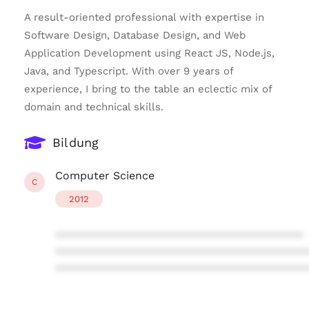
A result-oriented professional with expertise in
Software Design, Database Design, and Web
Application Development using React JS, Node.js,
Java, and Typescript. With over 9 years of
experience, I bring to the table an eclectic mix of
domain and technical skills.
Bildung
Computer Science
C
2012
****************************************
****************************************
****************************************