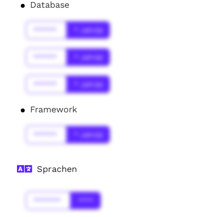
Database
******
* Jahr(s)
******
* Jahr(s)
******
* Jahr(s)
Framework
******
* Jahr(s)
Sprachen
*******
****