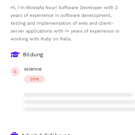
Hi, I’m Mostafa Nour! Software Developer with 2
years of experience in software development,
testing and implementation of web and client-
server applications with 1+ years of experience in
working with Ruby on Rails.
Bildung
science
S
2018
****************************************
****************************************
****************************************