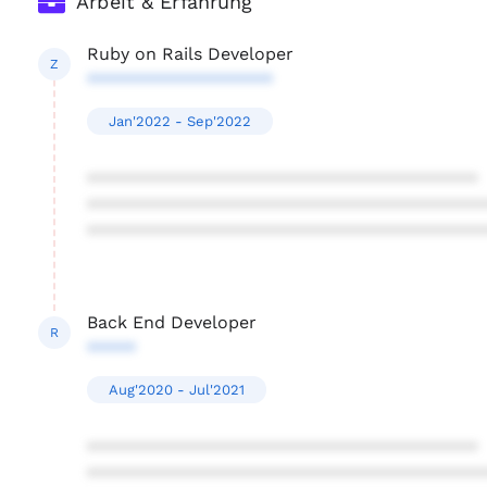
Arbeit & Erfahrung
Ruby on Rails Developer
Z
*******************
Jan'2022 - Sep'2022
****************************************
****************************************
****************************************
Back End Developer
R
*****
Aug'2020 - Jul'2021
****************************************
****************************************