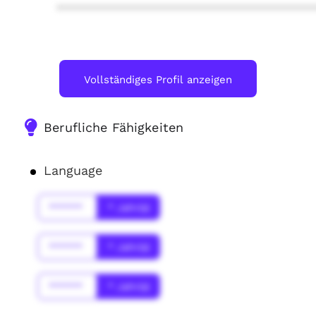
****************************************
Vollständiges Profil anzeigen
Berufliche Fähigkeiten
Language
******
* Jahr(s)
******
* Jahr(s)
******
* Jahr(s)