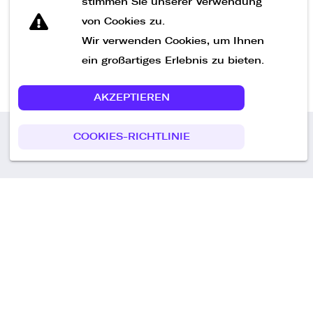
stimmen Sie unserer Verwendung
von Cookies zu.
Wir verwenden Cookies, um Ihnen
ein großartiges Erlebnis zu bieten.
AKZEPTIEREN
COOKIES-RICHTLINIE
Call us
+49 30 75438051
Remoteplatz GmbH
Heinrich-Mann-Allee 3 b,