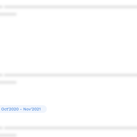
* ************************************************
******
* ************************************************
******
Oct'2020 - Nov'2021
* ************************************************
******