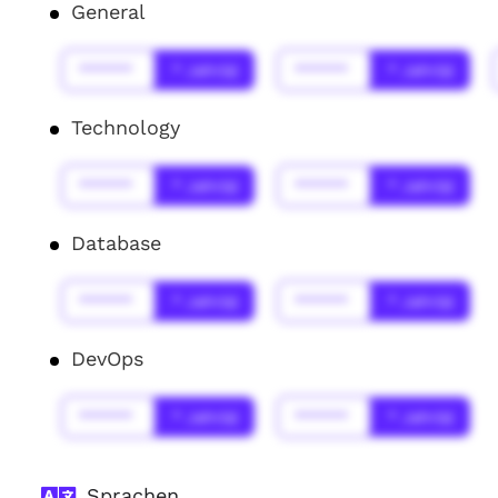
General
******
* Jahr(s)
******
* Jahr(s)
Technology
******
* Jahr(s)
******
* Jahr(s)
Database
******
* Jahr(s)
******
* Jahr(s)
DevOps
******
* Jahr(s)
******
* Jahr(s)
Sprachen