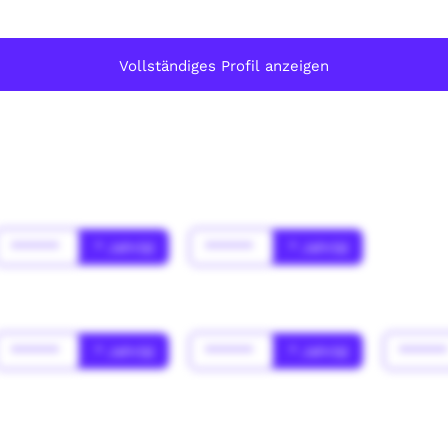
Vollständiges Profil anzeigen
******
* Jahr(s)
******
* Jahr(s)
******
* Jahr(s)
******
* Jahr(s)
*****