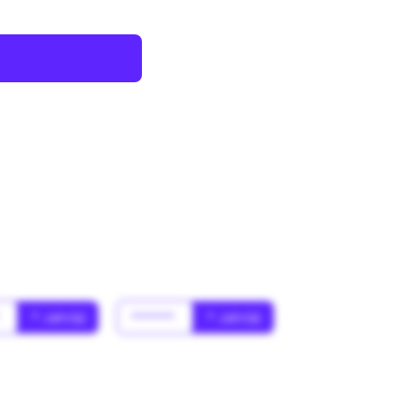
*
* Jahr(s)
******
* Jahr(s)