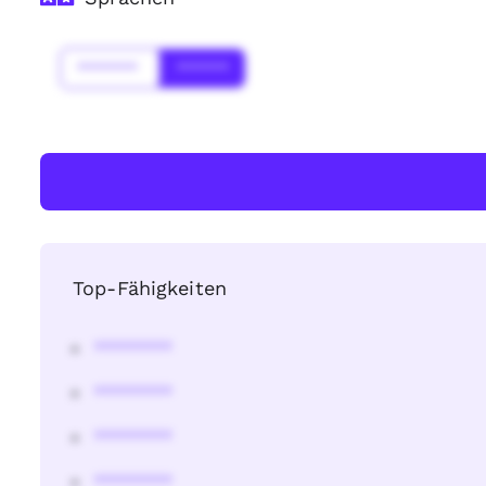
*******
******
Top-Fähigkeiten
********
********
********
********