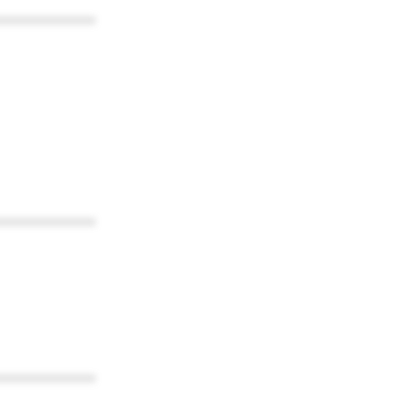
************
************
************