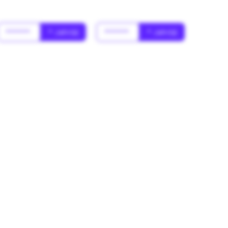
******
* Jahr(s)
******
* Jahr(s)