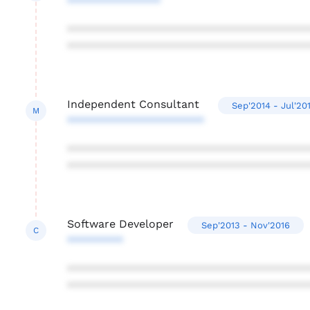
***************
***************************************
***************************************
Independent Consultant
Sep'2014 - Jul'20
M
**********************
***************************************
***************************************
Software Developer
Sep'2013 - Nov'2016
C
*********
***************************************
***************************************