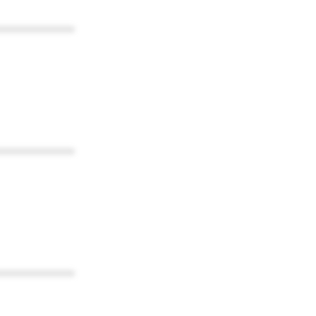
************
************
************