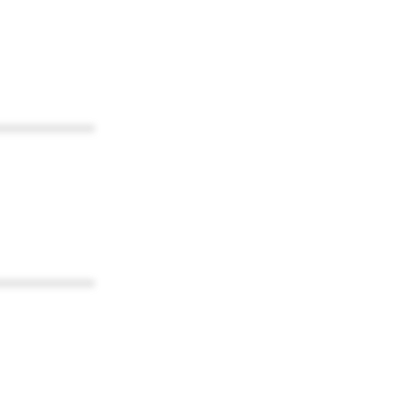
************
************