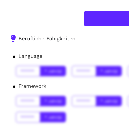
Berufliche Fähigkeiten
Language
******
* Jahr(s)
******
* Jahr(s)
Framework
******
* Jahr(s)
******
* Jahr(s)
******
* Jahr(s)