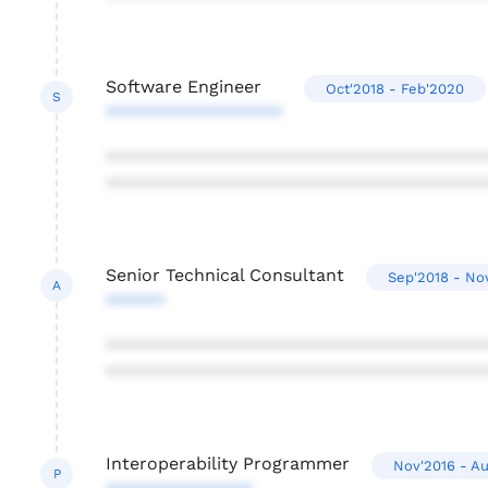
Software Engineer
Oct'2018 - Feb'2020
S
******************
***************************************
***************************************
Senior Technical Consultant
Sep'2018 - No
A
******
***************************************
***************************************
Interoperability Programmer
Nov'2016 - Au
P