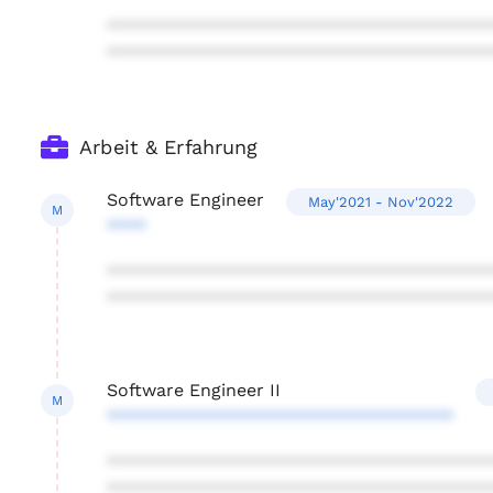
***************************************
***************************************
Arbeit & Erfahrung
Software Engineer
May'2021 - Nov'2022
M
****
***************************************
***************************************
Software Engineer II
M
***********************************
***************************************
***************************************