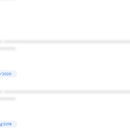
* ************************************************
******
v'2020
* ************************************************
******
g'2018