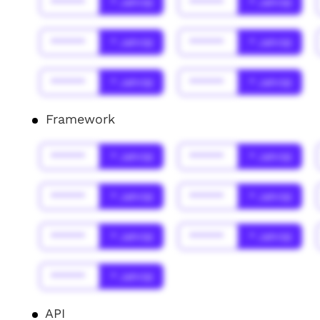
******
* Jahr(s)
******
* Jahr(s)
******
* Jahr(s)
******
* Jahr(s)
******
* Jahr(s)
******
* Jahr(s)
Framework
******
* Jahr(s)
******
* Jahr(s)
******
* Jahr(s)
******
* Jahr(s)
******
* Jahr(s)
******
* Jahr(s)
******
* Jahr(s)
API