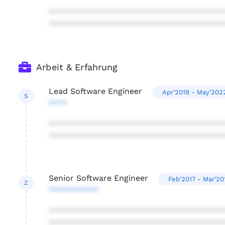
***************************************
***************************************
Arbeit & Erfahrung
Lead Software Engineer
Apr'2019 - May'202
S
****
***************************************
***************************************
Senior Software Engineer
Feb'2017 - Mar'20
Z
***********
***************************************
***************************************