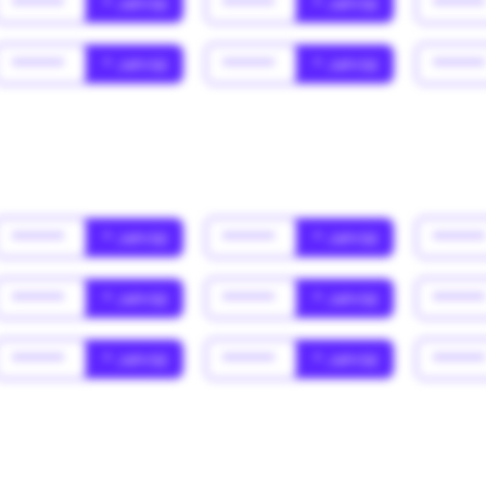
******
* Jahr(s)
******
* Jahr(s)
*****
******
* Jahr(s)
******
* Jahr(s)
*****
******
* Jahr(s)
******
* Jahr(s)
*****
******
* Jahr(s)
******
* Jahr(s)
*****
******
* Jahr(s)
******
* Jahr(s)
*****