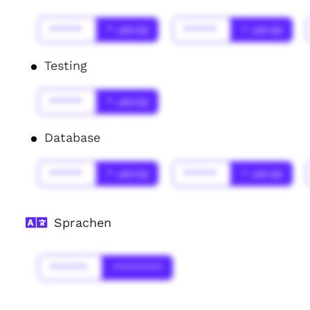
******
* Jahr(s)
******
* Jahr(s)
Testing
******
* Jahr(s)
Database
******
* Jahr(s)
******
* Jahr(s)
Sprachen
*******
*********