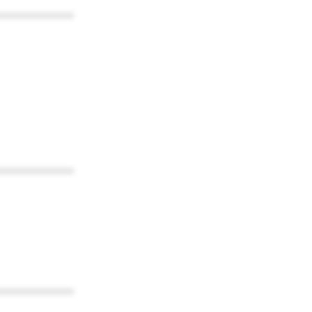
************
************
************