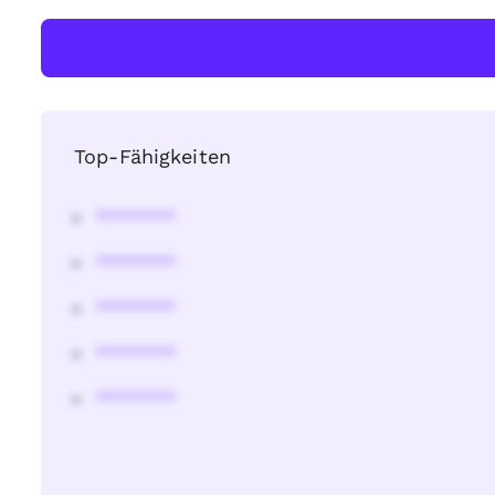
Top-Fähigkeiten
********
********
********
********
********