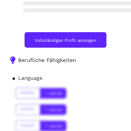
****************************************
****************************************
Vollständiges Profil anzeigen
Berufliche Fähigkeiten
Language
******
* Jahr(s)
******
* Jahr(s)
******
* Jahr(s)