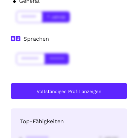
General
******
* Jahr(s)
Sprachen
*******
******
Vollständiges Profil anzeigen
Top-Fähigkeiten