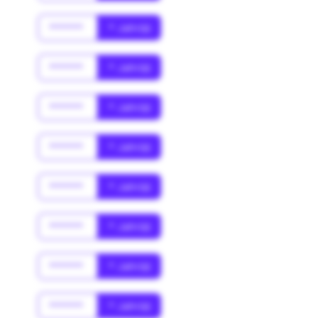
******
* Jahr(s)
******
* Jahr(s)
******
* Jahr(s)
******
* Jahr(s)
******
* Jahr(s)
******
* Jahr(s)
******
* Jahr(s)
******
* Jahr(s)