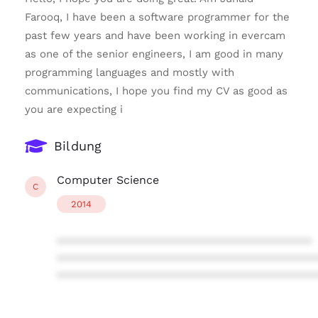
Farooq, I have been a software programmer for the
past few years and have been working in evercam
as one of the senior engineers, I am good in many
programming languages and mostly with
communications, I hope you find my CV as good as
you are expecting i
Bildung
Computer Science
C
2014
****************************************
****************************************
****************************************