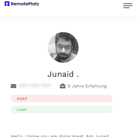
Junaid .
**** **** ****
9 Jahre Erfahrung
ASAP
Lead
Hello, I hope you are doing great. Am Junaid