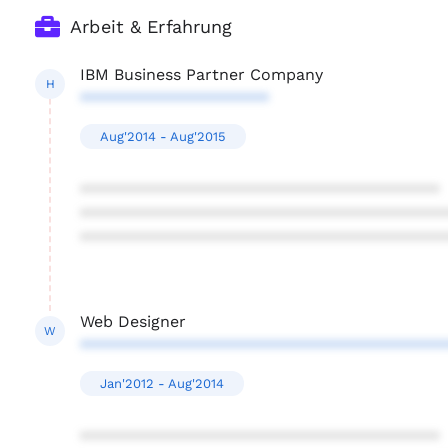
Arbeit & Erfahrung
IBM Business Partner Company
H
*********************
Aug'2014 - Aug'2015
****************************************
****************************************
****************************************
Web Designer
W
****************************************
Jan'2012 - Aug'2014
****************************************