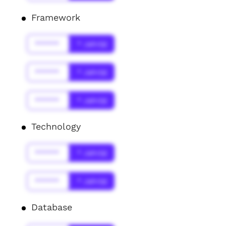
Framework
******
* Jahr(s)
******
* Jahr(s)
******
* Jahr(s)
Technology
******
* Jahr(s)
******
* Jahr(s)
Database