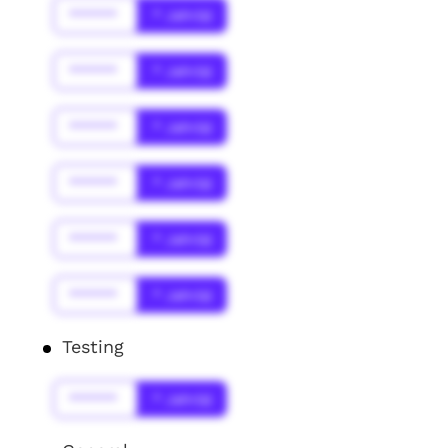
******
* Jahr(s)
******
* Jahr(s)
******
* Jahr(s)
******
* Jahr(s)
******
* Jahr(s)
******
* Jahr(s)
Testing
******
* Jahr(s)