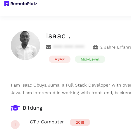
Isaac .
**** **** ****
2 Jahre Erfahr
ASAP
Mid-Level
I am Isaac Obuya Juma, a Full Stack Developer with ove
Java. I am interested in working with front-end, backend
Bildung
ICT / Computer
2018
I