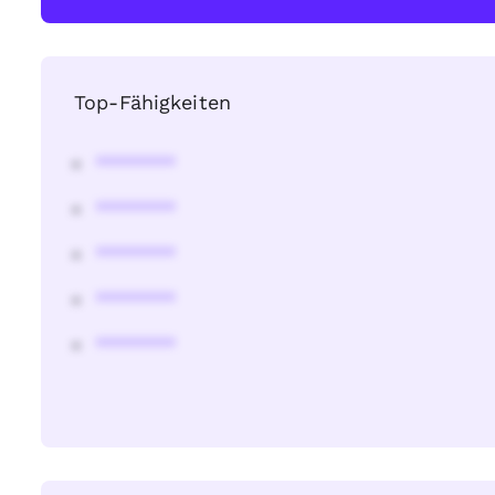
Top-Fähigkeiten
********
********
********
********
********