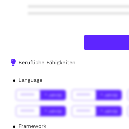
***************************************
***************************************
Berufliche Fähigkeiten
Language
******
* Jahr(s)
******
* Jahr(s)
******
* Jahr(s)
******
* Jahr(s)
Framework