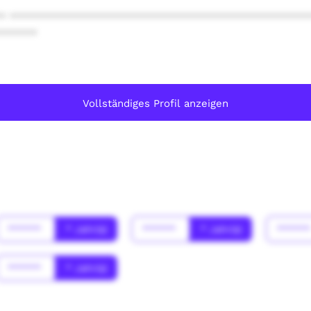
* ************************************************
******
Vollständiges Profil anzeigen
******
* Jahr(s)
******
* Jahr(s)
*****
******
* Jahr(s)