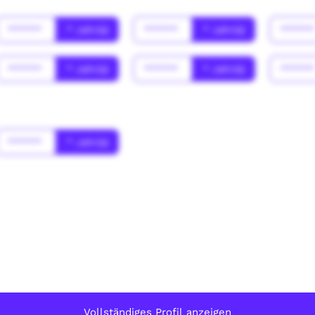
******
* Jahr(s)
******
* Jahr(s)
*****
******
* Jahr(s)
******
* Jahr(s)
*****
******
* Jahr(s)
Vollständiges Profil anzeigen