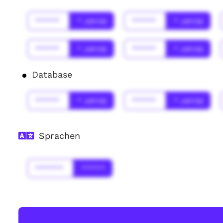
******
* Jahr(s)
******
* Jahr(s)
******
* Jahr(s)
******
* Jahr(s)
Database
******
* Jahr(s)
******
* Jahr(s)
Sprachen
*******
******