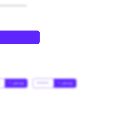
************
*
* Jahr(s)
******
* Jahr(s)