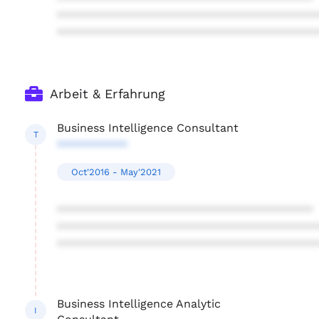
****************************************
****************************************
Arbeit & Erfahrung
Business Intelligence Consultant
T
***********
Oct'2016 - May'2021
****************************************
****************************************
****************************************
Business Intelligence Analytic
I