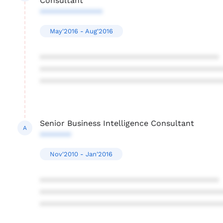
Consultant
**************
May'2016 - Aug'2016
****************************************
****************************************
****************************************
Senior Business Intelligence Consultant
A
*******
Nov'2010 - Jan'2016
****************************************
****************************************
****************************************