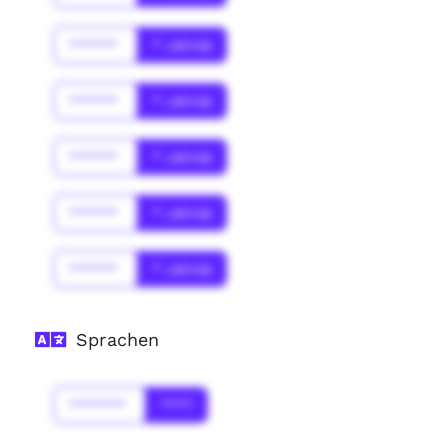
******
* Jahr(s)
******
* Jahr(s)
******
* Jahr(s)
******
* Jahr(s)
******
* Jahr(s)
Sprachen
*******
****