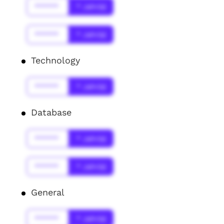
******
* Jahr(s)
******
* Jahr(s)
Technology
******
* Jahr(s)
Database
******
* Jahr(s)
******
* Jahr(s)
General
******
* Jahr(s)