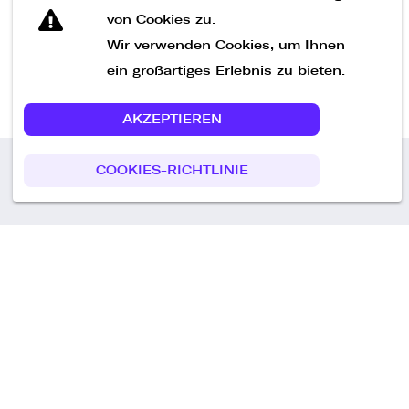
von Cookies zu.
Wir verwenden Cookies, um Ihnen
ein großartiges Erlebnis zu bieten.
AKZEPTIEREN
COOKIES-RICHTLINIE
Call us
+49 30 75438051
Remoteplatz GmbH
Heinrich-Mann-Allee 3 b,