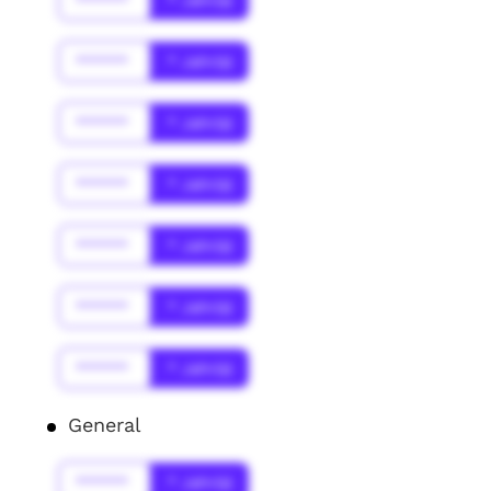
******
* Jahr(s)
******
* Jahr(s)
******
* Jahr(s)
******
* Jahr(s)
******
* Jahr(s)
******
* Jahr(s)
******
* Jahr(s)
General
******
* Jahr(s)