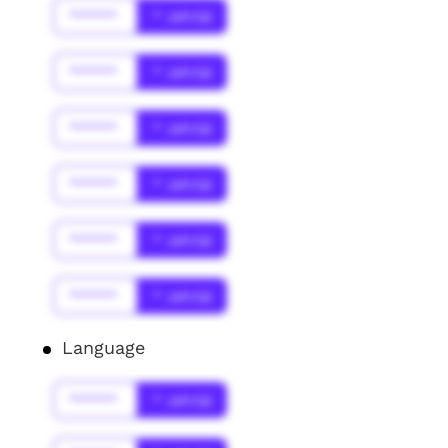
******
* Jahr(s)
******
* Jahr(s)
******
* Jahr(s)
******
* Jahr(s)
******
* Jahr(s)
******
* Jahr(s)
Language
******
* Jahr(s)