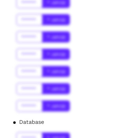
******
* Jahr(s)
******
* Jahr(s)
******
* Jahr(s)
******
* Jahr(s)
******
* Jahr(s)
******
* Jahr(s)
******
* Jahr(s)
Database