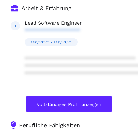
Arbeit & Erfahrung
Lead Software Engineer
T
********************
May'2020 - May'2021
****************************************
****************************************
****************************************
Vollständiges Profil anzeigen
Berufliche Fähigkeiten