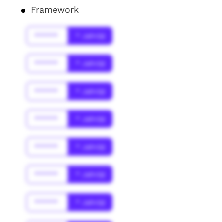
Framework
******
* Jahr(s)
******
* Jahr(s)
******
* Jahr(s)
******
* Jahr(s)
******
* Jahr(s)
******
* Jahr(s)
******
* Jahr(s)