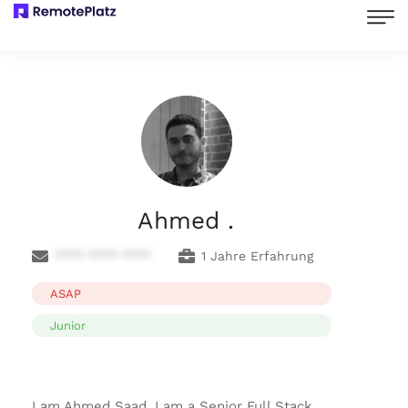
Ahmed .
**** **** ****
1 Jahre Erfahrung
ASAP
Junior
I am Ahmed Saad. I am a Senior Full Stack