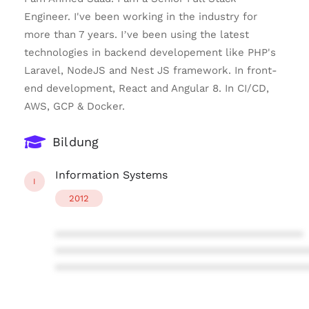
Engineer. I've been working in the industry for
more than 7 years. I’ve been using the latest
technologies in backend developement like PHP's
Laravel, NodeJS and Nest JS framework. In front-
end development, React and Angular 8. In CI/CD,
AWS, GCP & Docker.
Bildung
Information Systems
I
2012
****************************************
****************************************
****************************************