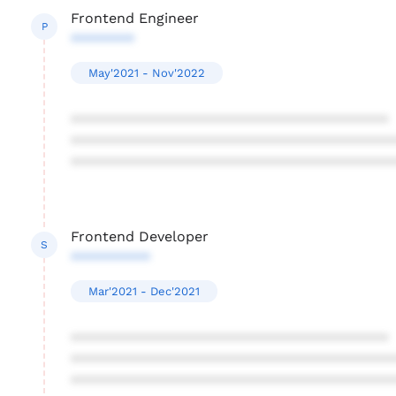
Frontend Engineer
P
********
May'2021 - Nov'2022
****************************************
****************************************
****************************************
Frontend Developer
S
**********
Mar'2021 - Dec'2021
****************************************
****************************************
****************************************