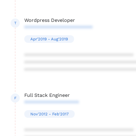
Wordpress Developer
T
*************************
Apr'2019 - Aug'2019
****************************************
****************************************
****************************************
Full Stack Engineer
F
********************
Nov'2012 - Feb'2017
****************************************