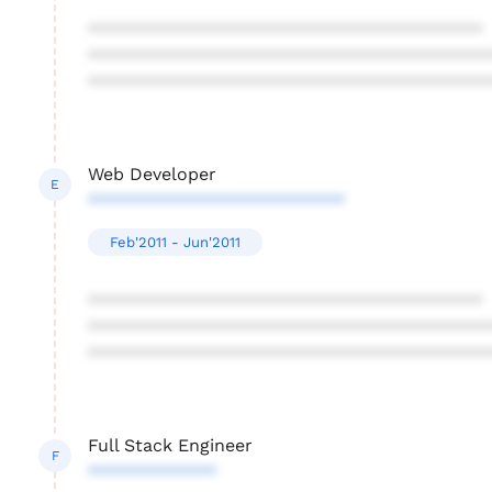
****************************************
****************************************
****************************************
Web Developer
E
**************************
Feb'2011 - Jun'2011
****************************************
****************************************
****************************************
Full Stack Engineer
F
*************