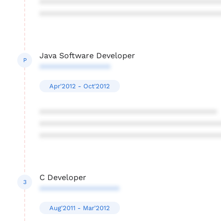
****************************************
****************************************
Java Software Developer
P
****************
Apr'2012 - Oct'2012
****************************************
****************************************
****************************************
C Developer
3
******************
Aug'2011 - Mar'2012