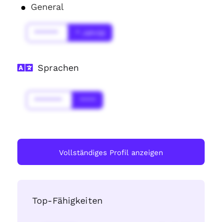
General
******
* Jahr(s)
Sprachen
*******
****
Vollständiges Profil anzeigen
Top-Fähigkeiten