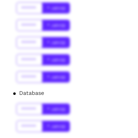
******
* Jahr(s)
******
* Jahr(s)
******
* Jahr(s)
******
* Jahr(s)
******
* Jahr(s)
Database
******
* Jahr(s)
******
* Jahr(s)