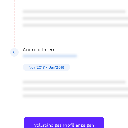
****************************************
****************************************
****************************************
Android Intern
C
*********************
Nov'2017 - Jan'2018
****************************************
****************************************
****************************************
Vollständiges Profil anzeigen