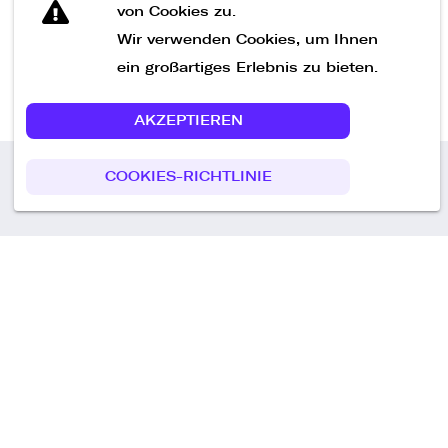
von Cookies zu.
Wir verwenden Cookies, um Ihnen
ein großartiges Erlebnis zu bieten.
AKZEPTIEREN
COOKIES-RICHTLINIE
Call us
+49 30 75438051
Remoteplatz GmbH
Heinrich-Mann-Allee 3 b,
D-14473 Potsdam