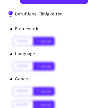
Berufliche Fähigkeiten
Framework
******
* Jahr(s)
Language
******
* Jahr(s)
General
******
* Jahr(s)
******
* Jahr(s)