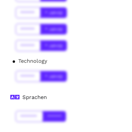
******
* Jahr(s)
******
* Jahr(s)
******
* Jahr(s)
Technology
******
* Jahr(s)
Sprachen
*******
******