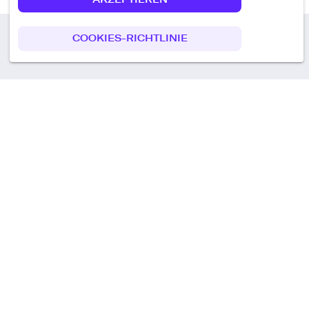
COOKIES-RICHTLINIE
Call us
+49 30 75438051
Remoteplatz GmbH
Heinrich-Mann-Allee 3 b,
D-14473 Potsdam
Deutschland