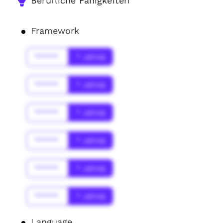
Berufliche Fähigkeiten
Framework
******
* Jahr(s)
******
* Jahr(s)
******
* Jahr(s)
******
* Jahr(s)
******
* Jahr(s)
******
* Jahr(s)
Language