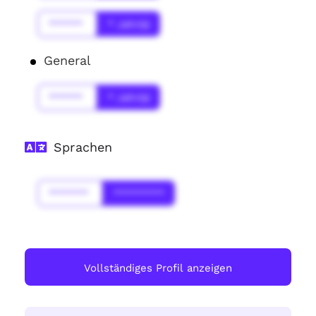
******
* Jahr(s)
General
******
* Jahr(s)
Sprachen
*******
*********
Vollständiges Profil anzeigen