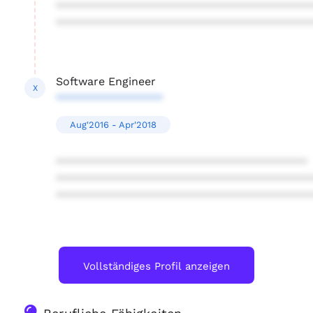
****************************************
****************************************
Software Engineer
X
*****************
Aug'2016 - Apr'2018
****************************************
****************************************
****************************************
Vollständiges Profil anzeigen