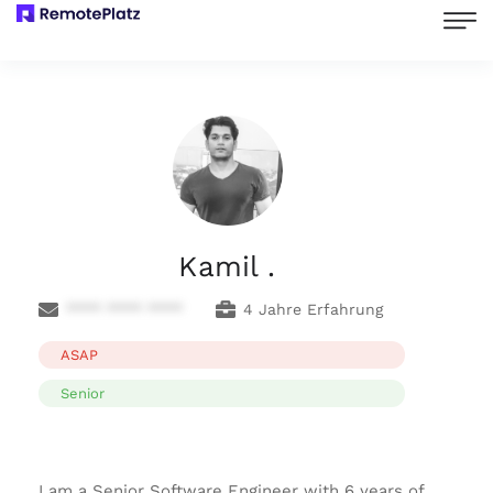
Kamil .
**** **** ****
4 Jahre Erfahrung
ASAP
Senior
I am a Senior Software Engineer with 6 years of