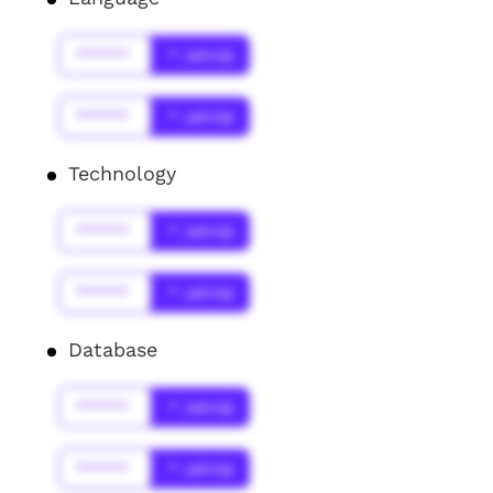
******
* Jahr(s)
******
* Jahr(s)
Technology
******
* Jahr(s)
******
* Jahr(s)
Database
******
* Jahr(s)
******
* Jahr(s)