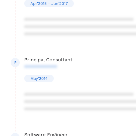
Apr'2015 - Jun'2017
****************************************
****************************************
****************************************
Principal Consultant
P
************
May'2014
****************************************
****************************************
****************************************
Software Engineer