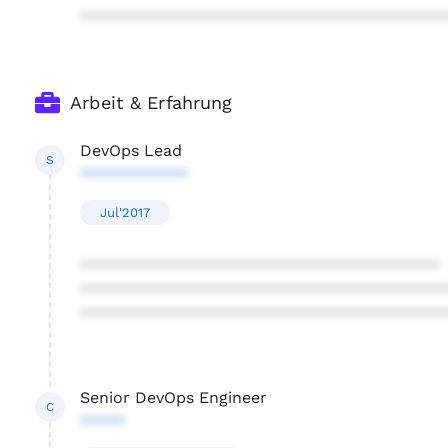
****************************************
Arbeit & Erfahrung
DevOps Lead
S
************
Jul'2017
****************************************
****************************************
****************************************
Senior DevOps Engineer
C
*****