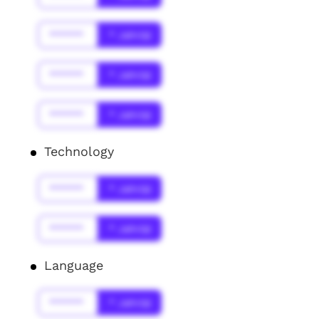
******
* Jahr(s)
******
* Jahr(s)
******
* Jahr(s)
Technology
******
* Jahr(s)
******
* Jahr(s)
Language
******
* Jahr(s)