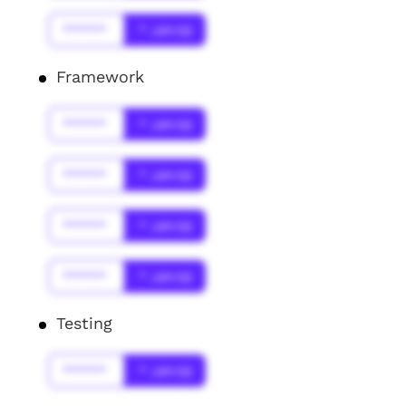
******
* Jahr(s)
Framework
******
* Jahr(s)
******
* Jahr(s)
******
* Jahr(s)
******
* Jahr(s)
Testing
******
* Jahr(s)