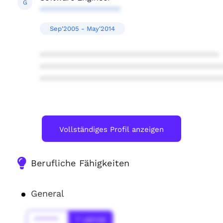
G
******************
Sep'2005 - May'2014
****************************************
****************************************
****************************************
Vollständiges Profil anzeigen
Berufliche Fähigkeiten
General
******
* Jahr(s)