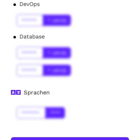
DevOps
******
* Jahr(s)
Database
******
* Jahr(s)
******
* Jahr(s)
Sprachen
*******
****