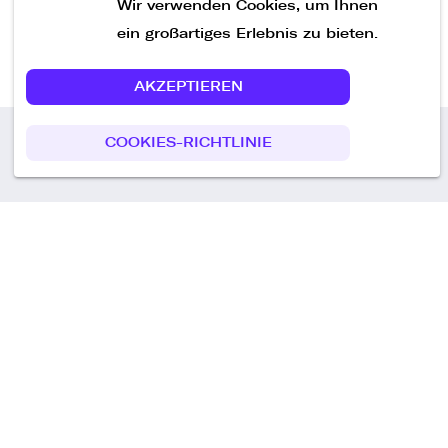
Wir verwenden Cookies, um Ihnen
ein großartiges Erlebnis zu bieten.
AKZEPTIEREN
COOKIES-RICHTLINIE
Call us
+49 30 75438051
Remoteplatz GmbH
Heinrich-Mann-Allee 3 b,
D-14473 Potsdam
Deutschland