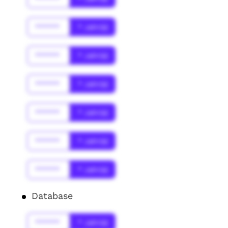
******
* Jahr(s)
******
* Jahr(s)
******
* Jahr(s)
******
* Jahr(s)
******
* Jahr(s)
******
* Jahr(s)
Database
******
* Jahr(s)