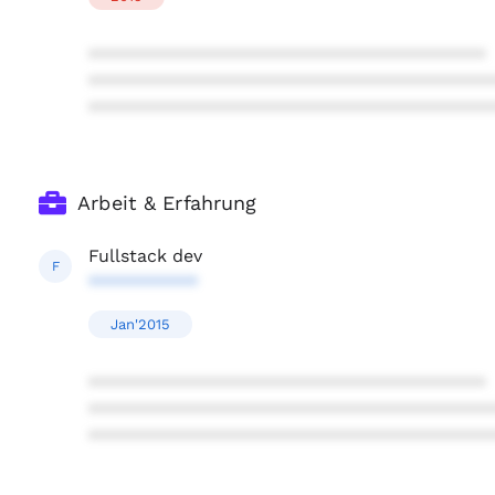
****************************************
****************************************
****************************************
Arbeit & Erfahrung
Fullstack dev
F
***********
Jan'2015
****************************************
****************************************
****************************************