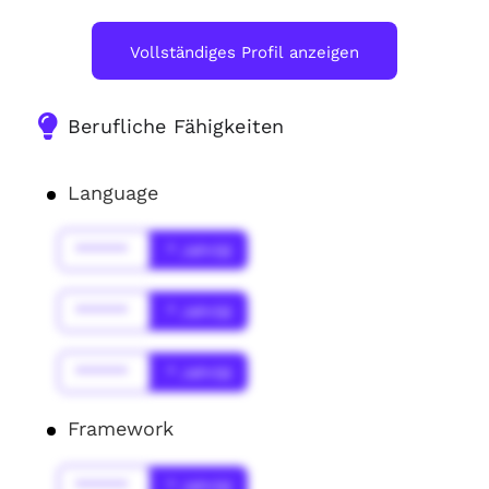
Vollständiges Profil anzeigen
Berufliche Fähigkeiten
Language
******
* Jahr(s)
******
* Jahr(s)
******
* Jahr(s)
Framework
******
* Jahr(s)