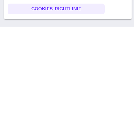
COOKIES-RICHTLINIE
Call us
+49 30 75438051
Remoteplatz GmbH
Heinrich-Mann-Allee 3 b,
D-14473 Potsdam
Deutschland