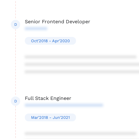
Senior Frontend Developer
D
********
Oct'2018 - Apr'2020
****************************************
****************************************
****************************************
Full Stack Engineer
D
****************************
Mar'2018 - Jun'2021
****************************************