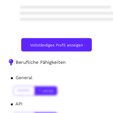
****************************************
****************************************
****************************************
Vollständiges Profil anzeigen
Berufliche Fähigkeiten
General
******
* Jahr(s)
API