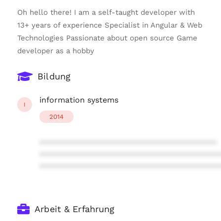
Oh hello there! I am a self-taught developer with
13+ years of experience Specialist in Angular & Web
Technologies Passionate about open source Game
developer as a hobby
Bildung
information systems
I
2014
****************************************
****************************************
****************************************
Arbeit & Erfahrung