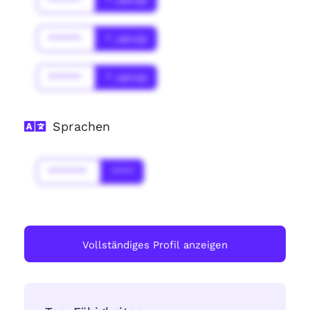
******
* Jahr(s)
******
* Jahr(s)
******
* Jahr(s)
Sprachen
*******
****
Vollständiges Profil anzeigen