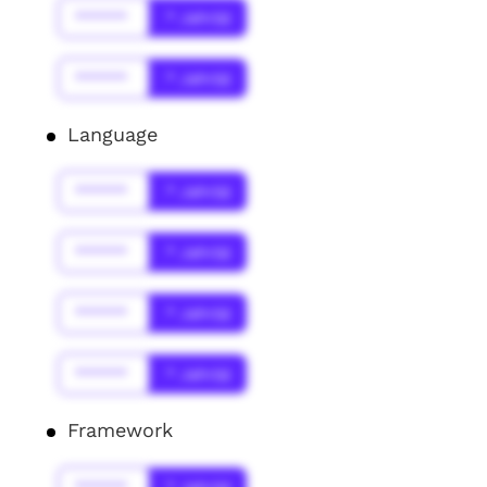
******
* Jahr(s)
******
* Jahr(s)
Language
******
* Jahr(s)
******
* Jahr(s)
******
* Jahr(s)
******
* Jahr(s)
Framework