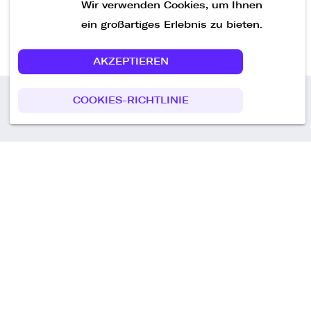
Wir verwenden Cookies, um Ihnen
ein großartiges Erlebnis zu bieten.
AKZEPTIEREN
COOKIES-RICHTLINIE
Call us
+49 30 75438051
Remoteplatz GmbH
Heinrich-Mann-Allee 3 b,
D-14473 Potsdam
Deutschland