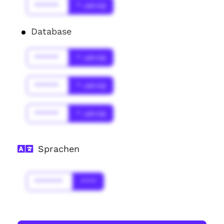
******
* Jahr(s)
Database
******
* Jahr(s)
******
* Jahr(s)
******
* Jahr(s)
Sprachen
*******
****