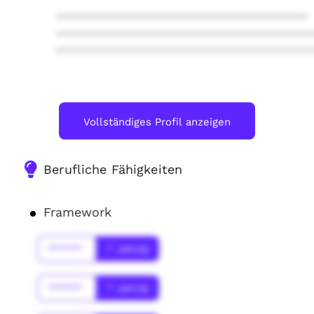
****************************************
****************************************
****************************************
Vollständiges Profil anzeigen
Berufliche Fähigkeiten
Framework
******
* Jahr(s)
******
* Jahr(s)