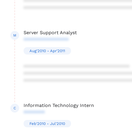
****************************************
****************************************
Server Support Analyst
M
*****************
Aug'2010 - Apr'2011
****************************************
****************************************
****************************************
Information Technology Intern
C
********
Feb'2010 - Jul'2010