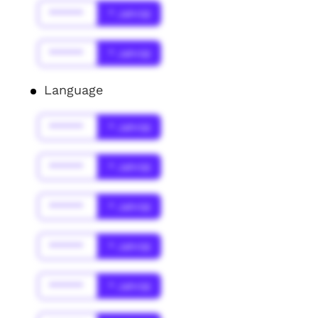
******
* Jahr(s)
******
* Jahr(s)
Language
******
* Jahr(s)
******
* Jahr(s)
******
* Jahr(s)
******
* Jahr(s)
******
* Jahr(s)