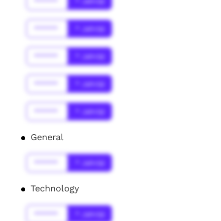
******
* Jahr(s)
******
* Jahr(s)
******
* Jahr(s)
******
* Jahr(s)
******
* Jahr(s)
General
******
* Jahr(s)
Technology
******
* Jahr(s)