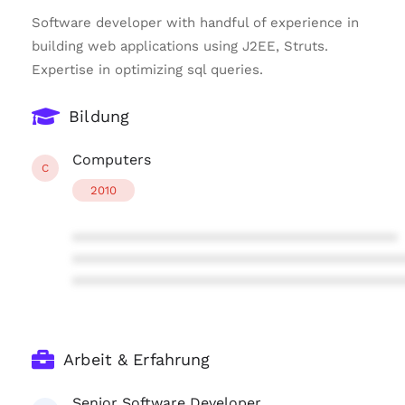
Software developer with handful of experience in
building web applications using J2EE, Struts.
Expertise in optimizing sql queries.
Bildung
Computers
C
2010
****************************************
****************************************
****************************************
Arbeit & Erfahrung
Senior Software Developer