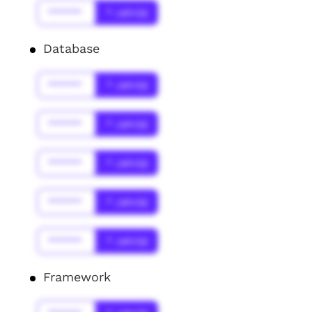
******
* Jahr(s)
Database
******
* Jahr(s)
******
* Jahr(s)
******
* Jahr(s)
******
* Jahr(s)
******
* Jahr(s)
Framework