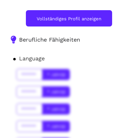
Vollständiges Profil anzeigen
Berufliche Fähigkeiten
Language
******
* Jahr(s)
******
* Jahr(s)
******
* Jahr(s)
******
* Jahr(s)