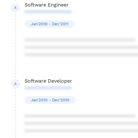
Software Engineer
A
*****************
Jan'2010 - Dec'2011
****************************************
****************************************
****************************************
Software Developer
A
*****************
Jan'2010 - Dec'2010
****************************************
****************************************
****************************************