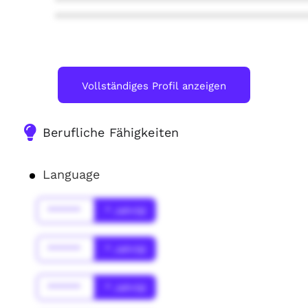
****************************************
****************************************
Vollständiges Profil anzeigen
Berufliche Fähigkeiten
Language
******
* Jahr(s)
******
* Jahr(s)
******
* Jahr(s)