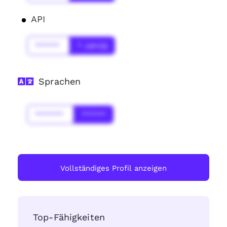
API
******
* Jahr(s)
Sprachen
*******
******
Vollständiges Profil anzeigen
Top-Fähigkeiten