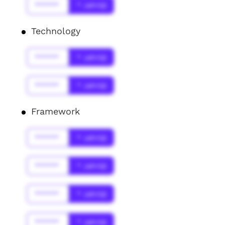
******
* Jahr(s)
Technology
******
* Jahr(s)
******
* Jahr(s)
Framework
******
* Jahr(s)
******
* Jahr(s)
******
* Jahr(s)
******
* Jahr(s)