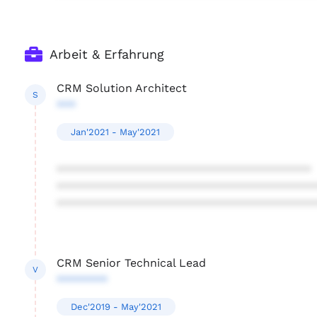
Arbeit & Erfahrung
CRM Solution Architect
S
***
Jan'2021 - May'2021
****************************************
****************************************
****************************************
CRM Senior Technical Lead
V
********
Dec'2019 - May'2021