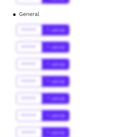
General
******
* Jahr(s)
******
* Jahr(s)
******
* Jahr(s)
******
* Jahr(s)
******
* Jahr(s)
******
* Jahr(s)
******
* Jahr(s)