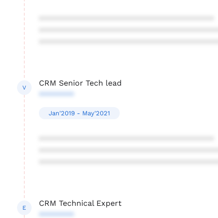
****************************************
****************************************
****************************************
CRM Senior Tech lead
V
********
Jan'2019 - May'2021
****************************************
****************************************
****************************************
CRM Technical Expert
E
********