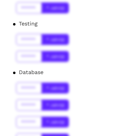
******
* Jahr(s)
Testing
******
* Jahr(s)
******
* Jahr(s)
Database
******
* Jahr(s)
******
* Jahr(s)
******
* Jahr(s)