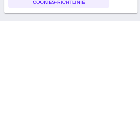
COOKIES-RICHTLINIE
Call us
+49 30 75438051
Remoteplatz GmbH
Heinrich-Mann-Allee 3 b,
D-14473 Potsdam
Deutschland