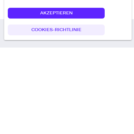
AKZEPTIEREN
COOKIES-RICHTLINIE
Call us
+49 30 75438051
Remoteplatz GmbH
Heinrich-Mann-Allee 3 b,
D-14473 Potsdam
Deutschland