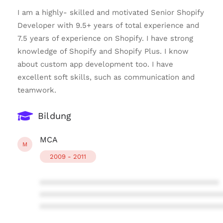
I am a highly- skilled and motivated Senior Shopify
Developer with 9.5+ years of total experience and
7.5 years of experience on Shopify. I have strong
knowledge of Shopify and Shopify Plus. I know
about custom app development too. I have
excellent soft skills, such as communication and
teamwork.
Bildung
MCA
M
2009 - 2011
****************************************
****************************************
****************************************