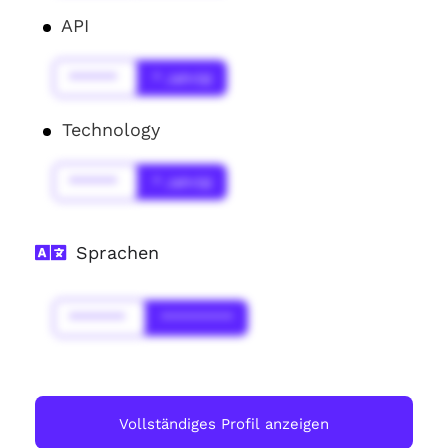
API
******
* Jahr(s)
Technology
******
* Jahr(s)
Sprachen
*******
*********
Vollständiges Profil anzeigen