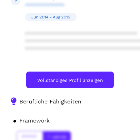
P
**************
Jun'2014 - Aug'2015
****************************************
****************************************
****************************************
Vollständiges Profil anzeigen
Berufliche Fähigkeiten
Framework
******
* Jahr(s)