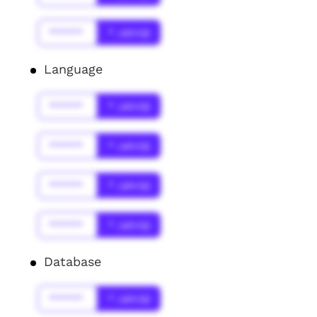
******
* Jahr(s)
Language
******
* Jahr(s)
******
* Jahr(s)
******
* Jahr(s)
******
* Jahr(s)
Database
******
* Jahr(s)