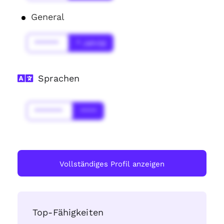
General
******
* Jahr(s)
Sprachen
*******
****
Vollständiges Profil anzeigen
Top-Fähigkeiten