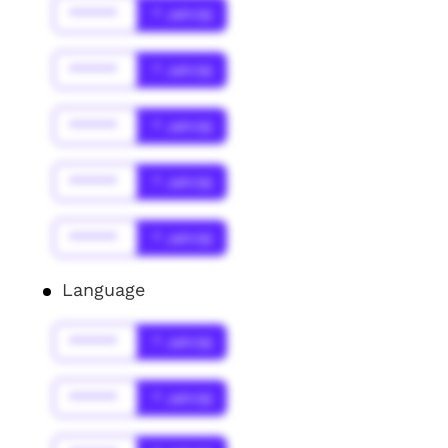
******
* Jahr(s)
******
* Jahr(s)
******
* Jahr(s)
******
* Jahr(s)
******
* Jahr(s)
Language
******
* Jahr(s)
******
* Jahr(s)