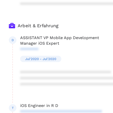
****************************************
Arbeit & Erfahrung
ASSISTANT VP Mobile App Development
D
Manager iOS Expert
********
Jul'2020 - Jul'2020
****************************************
****************************************
****************************************
iOS Engineer in R D
T
************************************