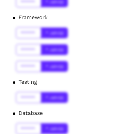
******
* Jahr(s)
Framework
******
* Jahr(s)
******
* Jahr(s)
******
* Jahr(s)
Testing
******
* Jahr(s)
Database
******
* Jahr(s)