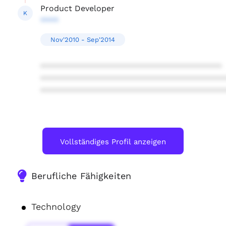
Product Developer
K
****
Nov'2010 - Sep'2014
****************************************
****************************************
****************************************
Vollständiges Profil anzeigen
Berufliche Fähigkeiten
Technology