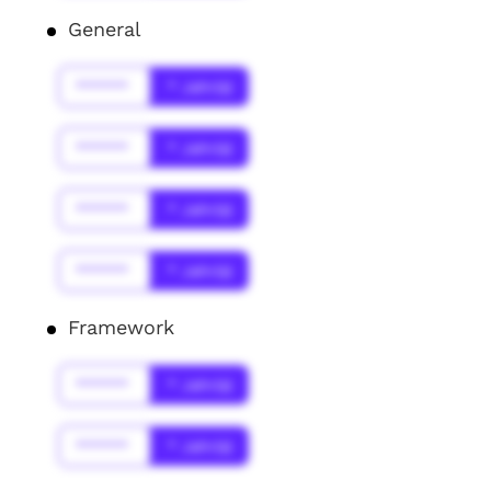
General
******
* Jahr(s)
******
* Jahr(s)
******
* Jahr(s)
******
* Jahr(s)
Framework
******
* Jahr(s)
******
* Jahr(s)