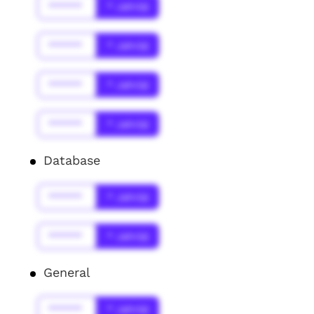
******
* Jahr(s)
******
* Jahr(s)
******
* Jahr(s)
******
* Jahr(s)
Database
******
* Jahr(s)
******
* Jahr(s)
General
******
* Jahr(s)