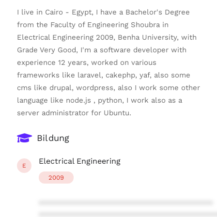
I live in Cairo - Egypt, I have a Bachelor's Degree
from the Faculty of Engineering Shoubra in
Electrical Engineering 2009, Benha University, with
Grade Very Good, I'm a software developer with
experience 12 years, worked on various
frameworks like laravel, cakephp, yaf, also some
cms like drupal, wordpress, also I work some other
language like node.js , python, I work also as a
server administrator for Ubuntu.
Bildung
Electrical Engineering
E
2009
****************************************
****************************************