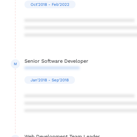
Oct'2018 - Feb'2022
****************************************
****************************************
****************************************
Senior Software Developer
M
********************
Jan'2018 - Sep'2018
****************************************
****************************************
****************************************
Web Development Team Leader