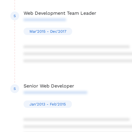
Web Development Team Leader
S
****************
Mar'2015 - Dec'2017
****************************************
****************************************
****************************************
Senior Web Developer
S
************************
Jan'2013 - Feb'2015
****************************************
****************************************