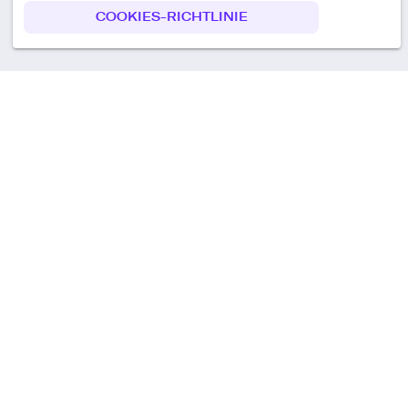
COOKIES-RICHTLINIE
Call us
+49 30 75438051
Remoteplatz GmbH
Heinrich-Mann-Allee 3 b,
D-14473 Potsdam
Deutschland