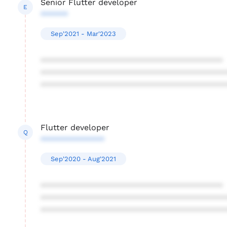
Senior Flutter developer
E
******
Sep'2021 - Mar'2023
****************************************
****************************************
****************************************
Flutter developer
Q
**************
Sep'2020 - Aug'2021
****************************************
****************************************
****************************************