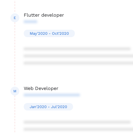
Flutter developer
E
*****
May'2020 - Oct'2020
****************************************
****************************************
****************************************
Web Developer
M
*********************
Jan'2020 - Jul'2020
****************************************
****************************************