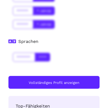
******
* Jahr(s)
******
* Jahr(s)
Sprachen
*******
****
Vollständiges Profil anzeigen
Top-Fähigkeiten