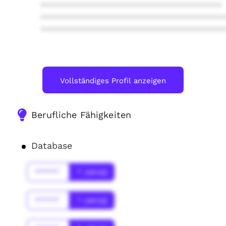
****************************************
****************************************
****************************************
Vollständiges Profil anzeigen
Berufliche Fähigkeiten
Database
******
* Jahr(s)
******
* Jahr(s)