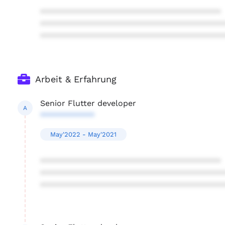
****************************************
****************************************
****************************************
Arbeit & Erfahrung
Senior Flutter developer
A
************
May'2022 - May'2021
****************************************
****************************************
****************************************