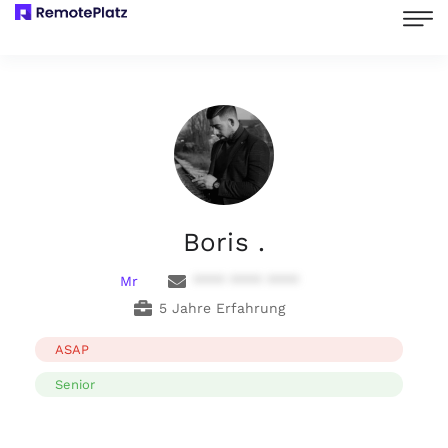
Boris .
Mr
**** **** ****
5 Jahre Erfahrung
ASAP
Senior