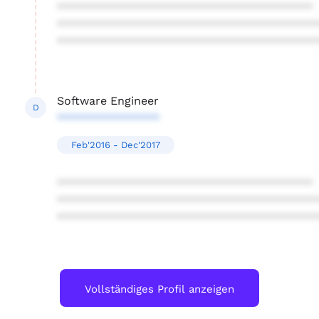
****************************************
****************************************
****************************************
Software Engineer
D
****************
Feb'2016 - Dec'2017
****************************************
****************************************
****************************************
Vollständiges Profil anzeigen