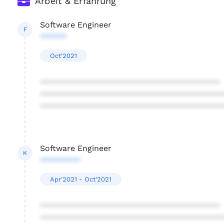
Arbeit & Erfahrung
Software Engineer
F
******
Oct'2021
****************************************
****************************************
****************************************
Software Engineer
K
*********
Apr'2021 - Oct'2021
****************************************
****************************************