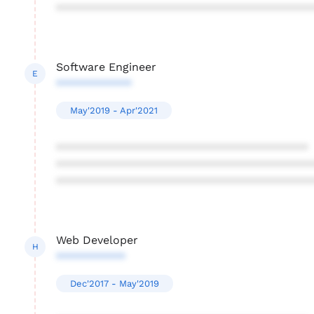
****************************************
Software Engineer
E
************
May'2019 - Apr'2021
****************************************
****************************************
****************************************
Web Developer
H
***********
Dec'2017 - May'2019