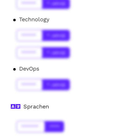
******
* Jahr(s)
Technology
******
* Jahr(s)
******
* Jahr(s)
DevOps
******
* Jahr(s)
Sprachen
*******
****