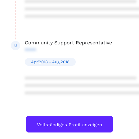
****************************************
****************************************
****************************************
Community Support Representative
U
****
Apr'2018 - Aug'2018
****************************************
****************************************
****************************************
Vollständiges Profil anzeigen