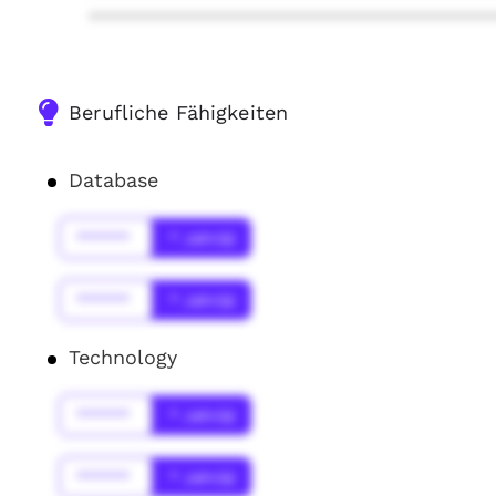
****************************************
Berufliche Fähigkeiten
Database
******
* Jahr(s)
******
* Jahr(s)
Technology
******
* Jahr(s)
******
* Jahr(s)