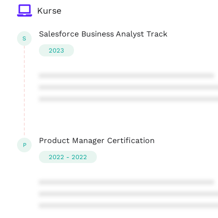
Kurse
Salesforce Business Analyst Track
S
2023
****************************************
****************************************
****************************************
Product Manager Certification
P
2022 - 2022
****************************************
****************************************
****************************************