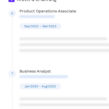
Product Operations Associate
D
****************
Sep'2022 - Mar'2023
****************************************
****************************************
****************************************
Business Analyst
T
**********************
Jan'2020 - Aug'2022
****************************************
****************************************