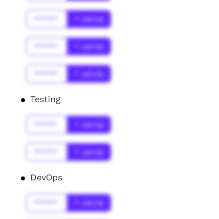
******
* Jahr(s)
******
* Jahr(s)
******
* Jahr(s)
Testing
******
* Jahr(s)
******
* Jahr(s)
DevOps
******
* Jahr(s)