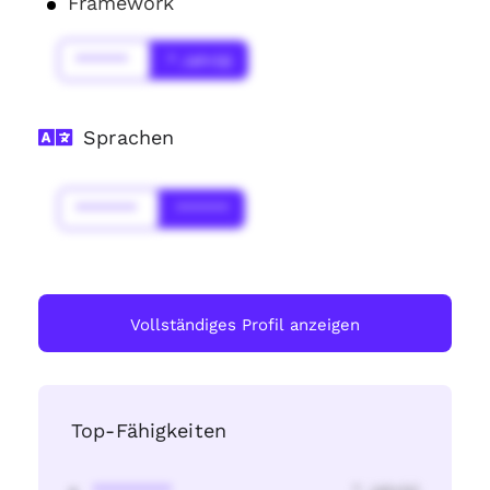
Framework
******
* Jahr(s)
Sprachen
*******
******
Vollständiges Profil anzeigen
Top-Fähigkeiten