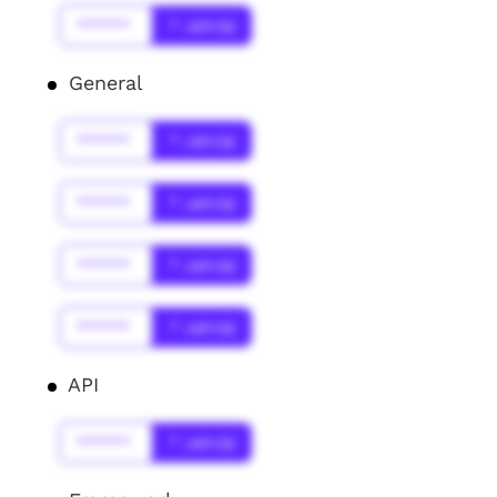
******
* Jahr(s)
General
******
* Jahr(s)
******
* Jahr(s)
******
* Jahr(s)
******
* Jahr(s)
API
******
* Jahr(s)