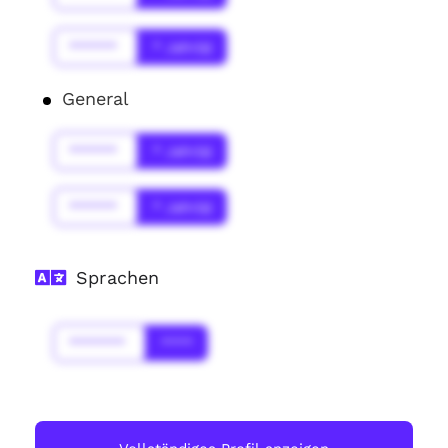
******
* Jahr(s)
General
******
* Jahr(s)
******
* Jahr(s)
Sprachen
*******
****