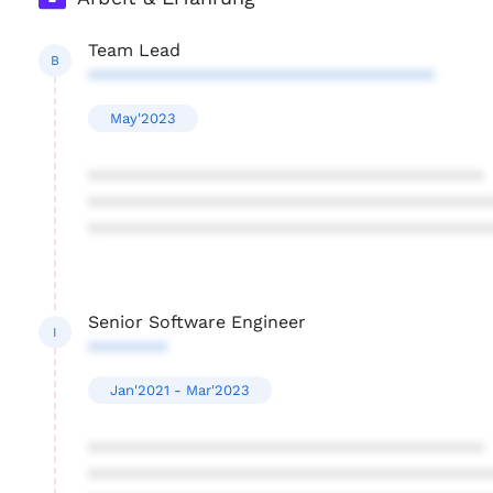
Team Lead
B
***********************************
May'2023
****************************************
****************************************
****************************************
Senior Software Engineer
I
********
Jan'2021 - Mar'2023
****************************************
****************************************