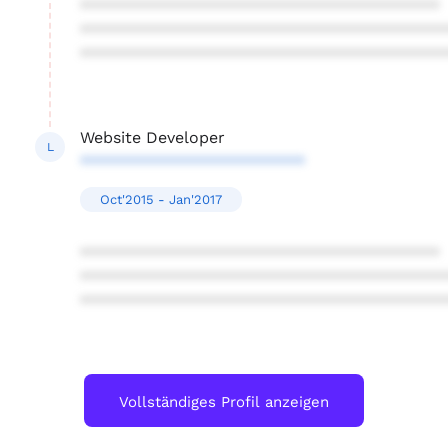
****************************************
****************************************
****************************************
Website Developer
L
*************************
Oct'2015 - Jan'2017
****************************************
****************************************
****************************************
Vollständiges Profil anzeigen