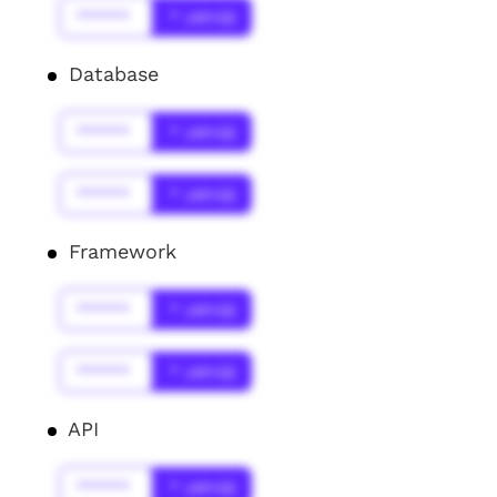
******
* Jahr(s)
Database
******
* Jahr(s)
******
* Jahr(s)
Framework
******
* Jahr(s)
******
* Jahr(s)
API
******
* Jahr(s)