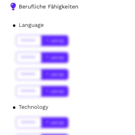
Berufliche Fähigkeiten
Language
******
* Jahr(s)
******
* Jahr(s)
******
* Jahr(s)
******
* Jahr(s)
Technology
******
* Jahr(s)