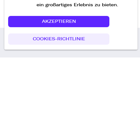
ein großartiges Erlebnis zu bieten.
AKZEPTIEREN
COOKIES-RICHTLINIE
Call us
+49 30 75438051
Remoteplatz GmbH
Heinrich-Mann-Allee 3 b,
D-14473 Potsdam
Deutschland