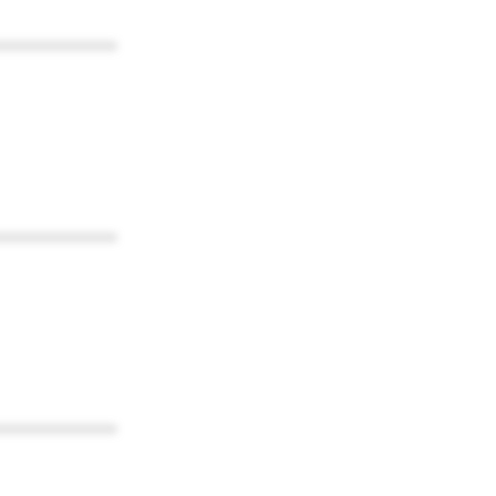
************
************
************