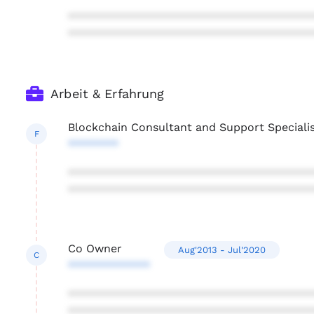
***************************************
***************************************
Arbeit & Erfahrung
Blockchain Consultant and Support Speciali
F
********
***************************************
***************************************
Co Owner
Aug'2013 - Jul'2020
C
*************
***************************************
***************************************