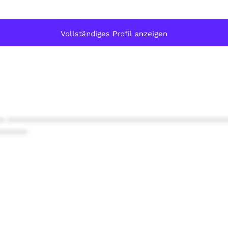
Vollständiges Profil anzeigen
* ************************************************
******