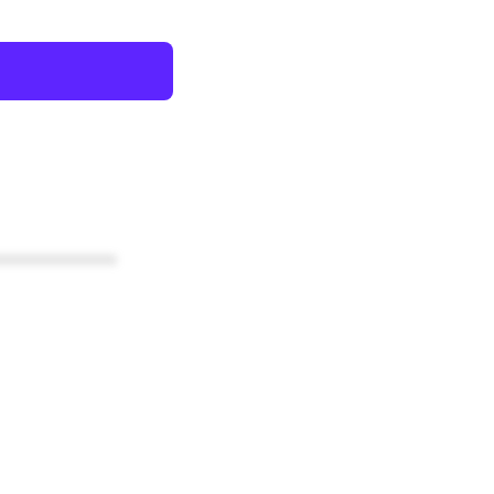
************