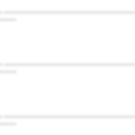
* ************************************************
******
* ************************************************
******
* ************************************************
******