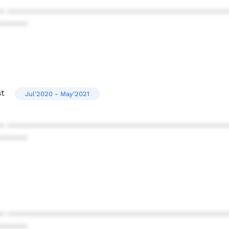
* ************************************************
******
st
Jul'2020 - May'2021
* ************************************************
******
* ************************************************
******