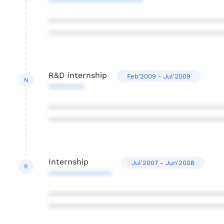
*********************
***************************************
***************************************
R&D internship
Feb'2009 - Jul'2009
N
********
***************************************
***************************************
Internship
Jul'2007 - Jun'2008
R
**************
***************************************
***************************************