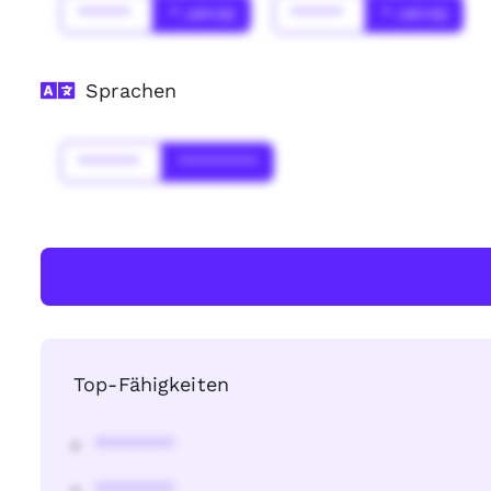
******
* Jahr(s)
******
* Jahr(s)
Sprachen
*******
*********
Top-Fähigkeiten
********
********