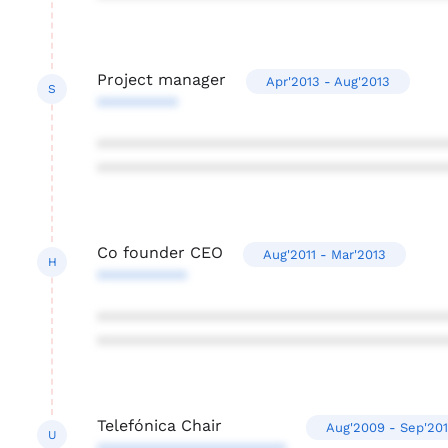
Project manager
Apr'2013 - Aug'2013
S
*********
***************************************
***************************************
Co founder CEO
Aug'2011 - Mar'2013
H
**********
***************************************
***************************************
Telefónica Chair
Aug'2009 - Sep'20
U