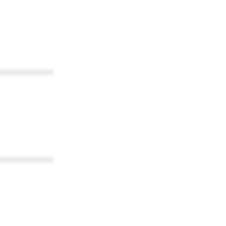
************
************