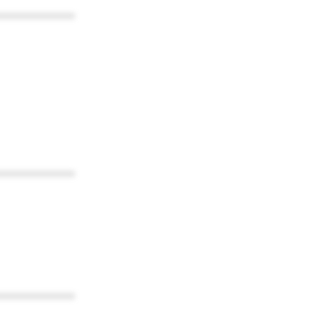
************
************
************