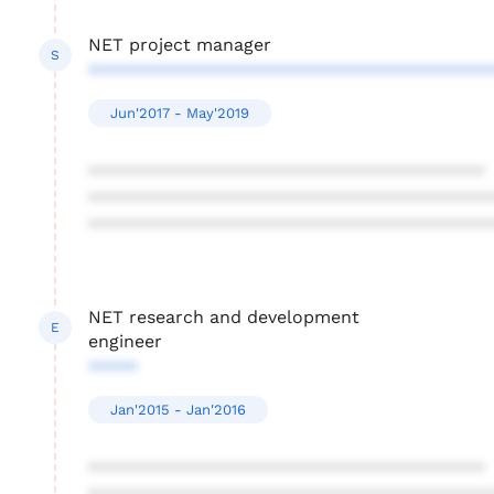
NET project manager
S
****************************************
Jun'2017 - May'2019
****************************************
****************************************
****************************************
NET research and development
E
engineer
*****
Jan'2015 - Jan'2016
****************************************