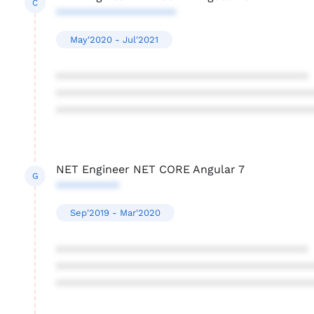
C
*******************
May'2020 - Jul'2021
****************************************
****************************************
****************************************
NET Engineer NET CORE Angular 7
G
**********
Sep'2019 - Mar'2020
****************************************
****************************************
****************************************