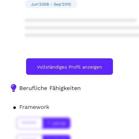
Jun'2008 - Sep'2010
****************************************
****************************************
****************************************
Vollständiges Profil anzeigen
Berufliche Fähigkeiten
Framework
******
* Jahr(s)