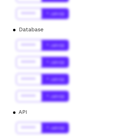
******
* Jahr(s)
Database
******
* Jahr(s)
******
* Jahr(s)
******
* Jahr(s)
******
* Jahr(s)
API
******
* Jahr(s)