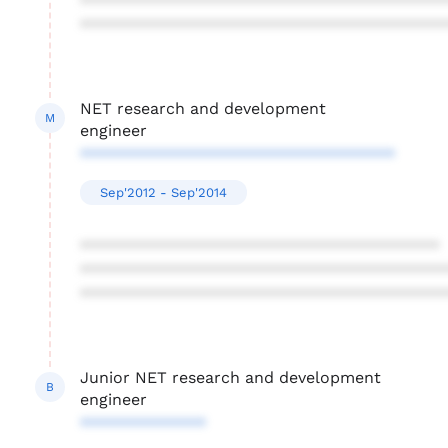
****************************************
****************************************
NET research and development
M
engineer
***********************************
Sep'2012 - Sep'2014
****************************************
****************************************
****************************************
Junior NET research and development
B
engineer
**************