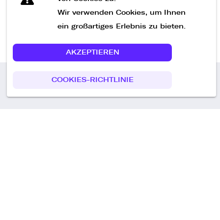
Wir verwenden Cookies, um Ihnen
ein großartiges Erlebnis zu bieten.
AKZEPTIEREN
COOKIES-RICHTLINIE
Call us
+49 30 75438051
Remoteplatz GmbH
Heinrich-Mann-Allee 3 b,
D-14473 Potsdam