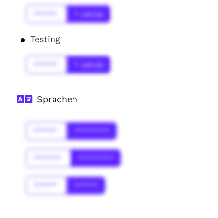
******
* Jahr(s)
Testing
******
* Jahr(s)
Sprachen
******
*********
*******
*********
******
******