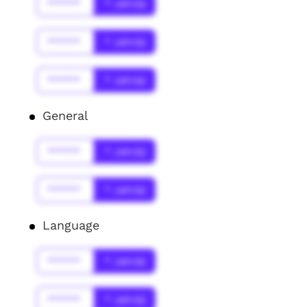
******
* Jahr(s)
******
* Jahr(s)
******
* Jahr(s)
General
******
* Jahr(s)
******
* Jahr(s)
Language
******
* Jahr(s)
******
* Jahr(s)