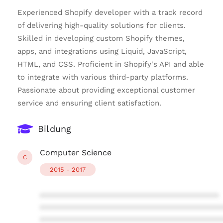
Experienced Shopify developer with a track record
of delivering high-quality solutions for clients.
Skilled in developing custom Shopify themes,
apps, and integrations using Liquid, JavaScript,
HTML, and CSS. Proficient in Shopify's API and able
to integrate with various third-party platforms.
Passionate about providing exceptional customer
service and ensuring client satisfaction.
Bildung
Computer Science
C
2015 - 2017
****************************************
****************************************
****************************************