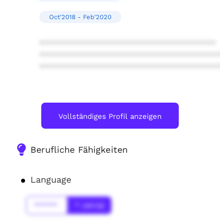
Oct'2018 - Feb'2020
****************************************
****************************************
****************************************
Vollständiges Profil anzeigen
Berufliche Fähigkeiten
Language
******
* Jahr(s)