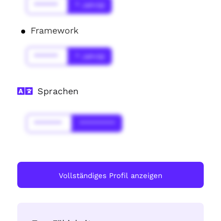
******
* Jahr(s)
Framework
******
* Jahr(s)
Sprachen
*******
*********
Vollständiges Profil anzeigen