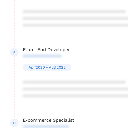
****************************************
****************************************
****************************************
Front-End Developer
A
***************
Apr'2020 - Aug'2022
****************************************
****************************************
****************************************
E-commerce Specialist
D
******************