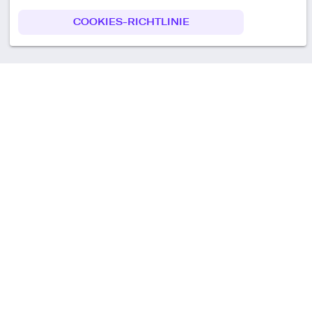
COOKIES-RICHTLINIE
Call us
+49 30 75438051
Remoteplatz GmbH
Heinrich-Mann-Allee 3 b,
D-14473 Potsdam
Deutschland