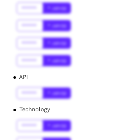
******
* Jahr(s)
******
* Jahr(s)
******
* Jahr(s)
******
* Jahr(s)
API
******
* Jahr(s)
Technology
******
* Jahr(s)