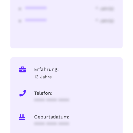
********
* Jahr(s)
********
* Jahr(s)
Erfahrung:
13 Jahre
Telefon:
**** **** ****
Geburtsdatum:
**** **** ****