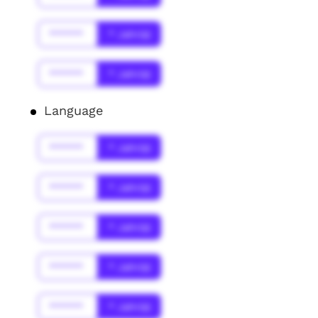
******
* Jahr(s)
******
* Jahr(s)
Language
******
* Jahr(s)
******
* Jahr(s)
******
* Jahr(s)
******
* Jahr(s)
******
* Jahr(s)