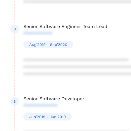
****************************************
Senior Software Engineer Team Lead
O
***********
Aug'2019 - Sep'2020
****************************************
****************************************
****************************************
Senior Software Developer
S
*************
Jun'2019 - Jun'2019