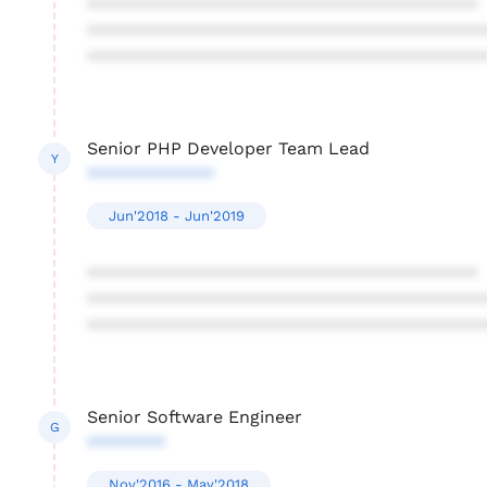
****************************************
****************************************
****************************************
Senior PHP Developer Team Lead
Y
*************
Jun'2018 - Jun'2019
****************************************
****************************************
****************************************
Senior Software Engineer
G
********
Nov'2016 - May'2018