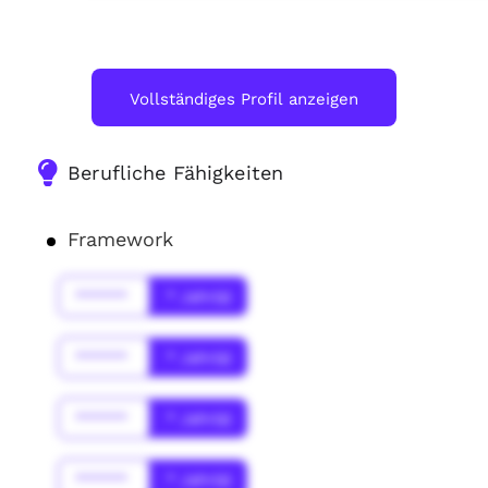
Vollständiges Profil anzeigen
Berufliche Fähigkeiten
Framework
******
* Jahr(s)
******
* Jahr(s)
******
* Jahr(s)
******
* Jahr(s)