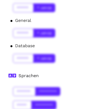
******
* Jahr(s)
General
******
* Jahr(s)
Database
******
* Jahr(s)
Sprachen
*******
*********
*****
*********