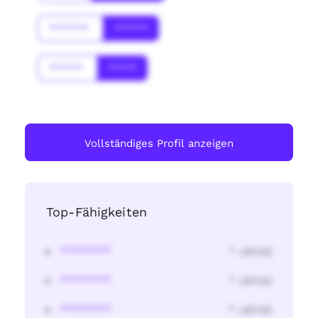
*******
******
******
*****
Vollständiges Profil anzeigen
Top-Fähigkeiten
********
* Jahr(s)
********
* Jahr(s)
********
* Jahr(s)