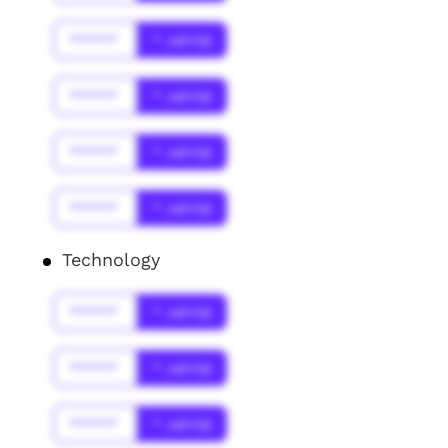
******
* Jahr(s)
******
* Jahr(s)
******
* Jahr(s)
******
* Jahr(s)
Technology
******
* Jahr(s)
******
* Jahr(s)
******
* Jahr(s)