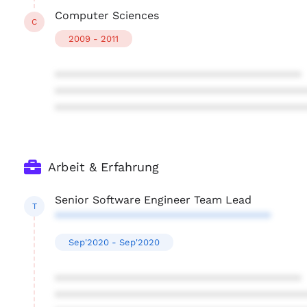
Computer Sciences
C
2009 - 2011
****************************************
****************************************
****************************************
Arbeit & Erfahrung
Senior Software Engineer Team Lead
T
***********************************
Sep'2020 - Sep'2020
****************************************
****************************************