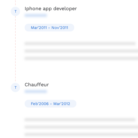
Iphone app developer
T
********
Mar'2011 - Nov'2011
****************************************
****************************************
****************************************
Chauffeur
T
********
Feb'2006 - Mar'2012
****************************************
****************************************
****************************************