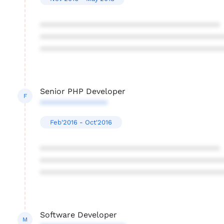
****************************************
****************************************
****************************************
Senior PHP Developer
F
***************
Feb'2016 - Oct'2016
****************************************
****************************************
****************************************
Software Developer
M