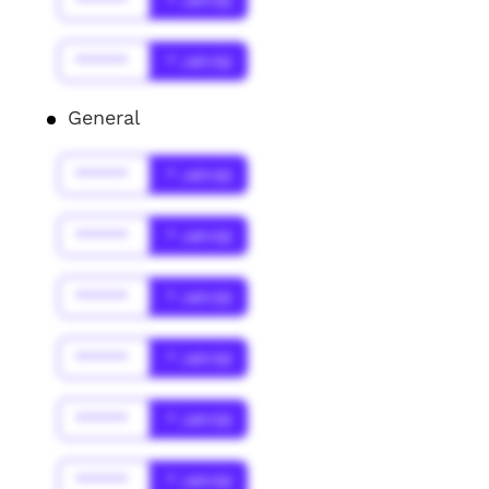
******
* Jahr(s)
******
* Jahr(s)
General
******
* Jahr(s)
******
* Jahr(s)
******
* Jahr(s)
******
* Jahr(s)
******
* Jahr(s)
******
* Jahr(s)