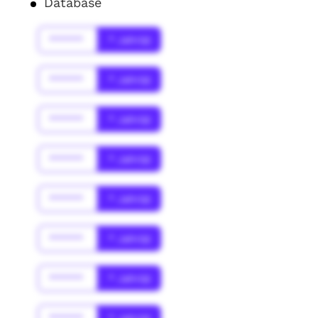
Database
******
* Jahr(s)
******
* Jahr(s)
******
* Jahr(s)
******
* Jahr(s)
******
* Jahr(s)
******
* Jahr(s)
******
* Jahr(s)