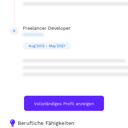
****************************************
Freelancer Developer
R
********
Aug'2013 - May'2021
****************************************
****************************************
****************************************
Vollständiges Profil anzeigen
Berufliche Fähigkeiten