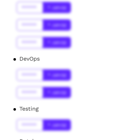
******
* Jahr(s)
******
* Jahr(s)
******
* Jahr(s)
DevOps
******
* Jahr(s)
******
* Jahr(s)
Testing
******
* Jahr(s)