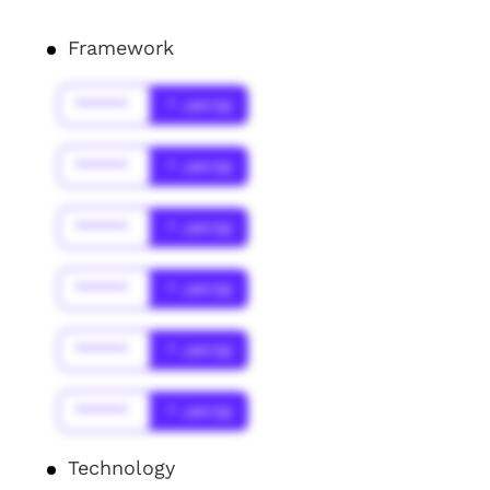
Framework
******
* Jahr(s)
******
* Jahr(s)
******
* Jahr(s)
******
* Jahr(s)
******
* Jahr(s)
******
* Jahr(s)
Technology