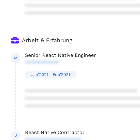
****************************************
****************************************
Arbeit & Erfahrung
Senior React Native Engineer
M
************
Jan'2021 - Feb'2021
****************************************
****************************************
****************************************
React Native Contractor
U