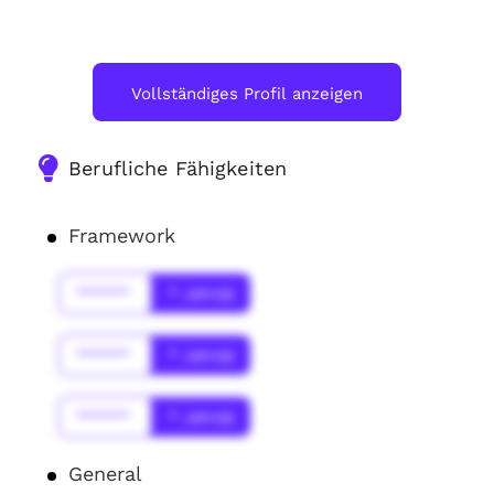
Vollständiges Profil anzeigen
Berufliche Fähigkeiten
Framework
******
* Jahr(s)
******
* Jahr(s)
******
* Jahr(s)
General