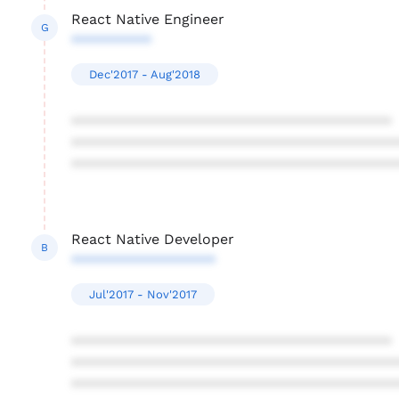
React Native Engineer
G
**********
Dec'2017 - Aug'2018
****************************************
****************************************
****************************************
React Native Developer
B
******************
Jul'2017 - Nov'2017
****************************************
****************************************
****************************************