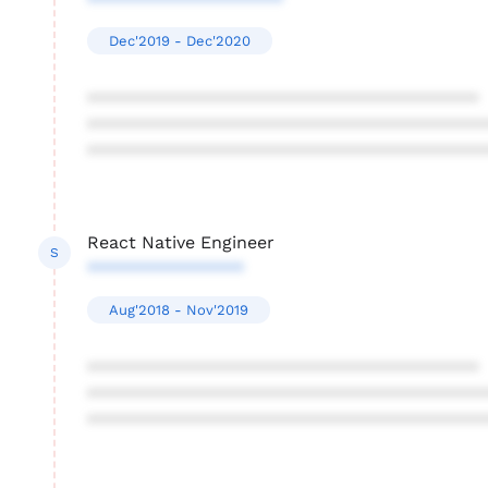
********************
Dec'2019 - Dec'2020
****************************************
****************************************
****************************************
React Native Engineer
S
****************
Aug'2018 - Nov'2019
****************************************
****************************************
****************************************