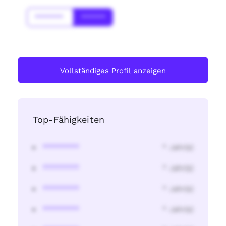
*******
******
Vollständiges Profil anzeigen
Top-Fähigkeiten
********
* Jahr(s)
********
* Jahr(s)
********
* Jahr(s)
********
* Jahr(s)