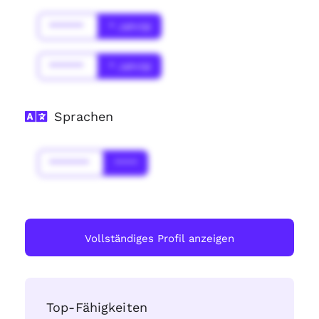
******
* Jahr(s)
******
* Jahr(s)
Sprachen
*******
****
Vollständiges Profil anzeigen
Top-Fähigkeiten