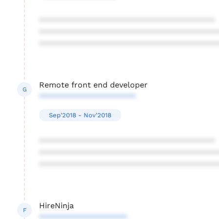
****************************************
****************************************
****************************************
Remote front end developer
G
**********************
Sep'2018 - Nov'2018
****************************************
****************************************
****************************************
HireNinja
F
********************