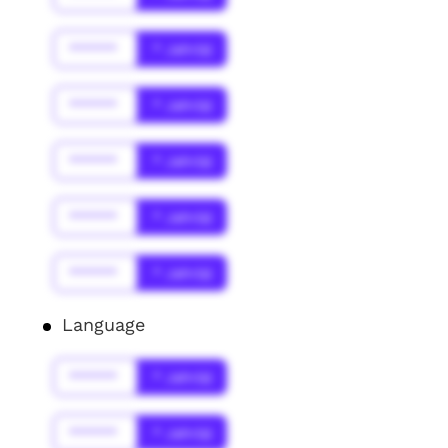
******
* Jahr(s)
******
* Jahr(s)
******
* Jahr(s)
******
* Jahr(s)
******
* Jahr(s)
Language
******
* Jahr(s)
******
* Jahr(s)