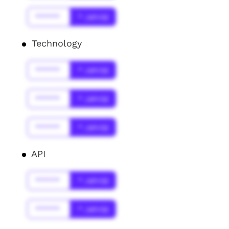
******
* Jahr(s)
Technology
******
* Jahr(s)
******
* Jahr(s)
******
* Jahr(s)
API
******
* Jahr(s)
******
* Jahr(s)