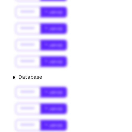
******
* Jahr(s)
******
* Jahr(s)
******
* Jahr(s)
******
* Jahr(s)
Database
******
* Jahr(s)
******
* Jahr(s)
******
* Jahr(s)