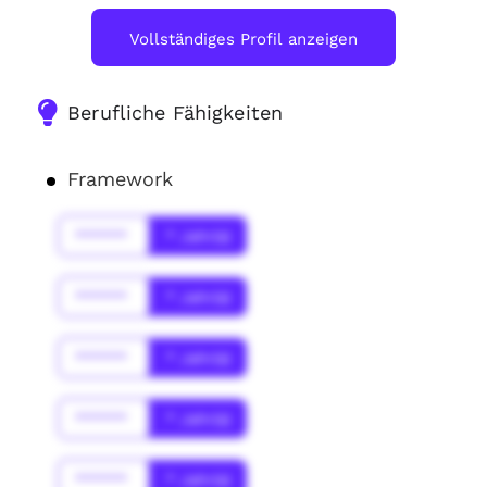
Vollständiges Profil anzeigen
Berufliche Fähigkeiten
Framework
******
* Jahr(s)
******
* Jahr(s)
******
* Jahr(s)
******
* Jahr(s)
******
* Jahr(s)