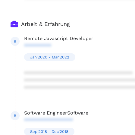
Arbeit & Erfahrung
Remote Javascript Developer
B
**********
Jan'2020 - Mar'2022
****************************************
****************************************
****************************************
Software EngineerSoftware
B
******************
Sep'2018 - Dec'2018