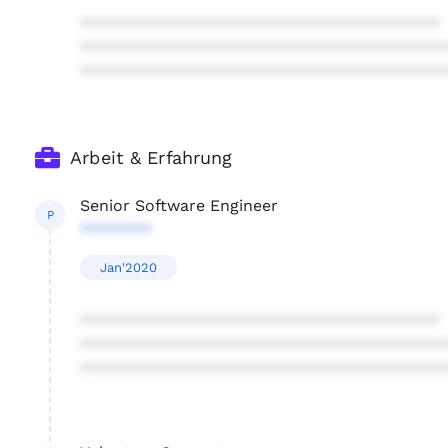
****************************************
****************************************
****************************************
Arbeit & Erfahrung
Senior Software Engineer
P
********
Jan'2020
****************************************
****************************************
****************************************