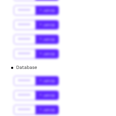
******
* Jahr(s)
******
* Jahr(s)
******
* Jahr(s)
******
* Jahr(s)
Database
******
* Jahr(s)
******
* Jahr(s)
******
* Jahr(s)