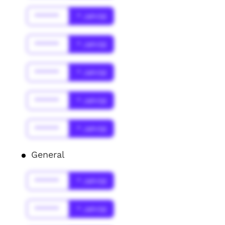
******
* Jahr(s)
******
* Jahr(s)
******
* Jahr(s)
******
* Jahr(s)
******
* Jahr(s)
General
******
* Jahr(s)
******
* Jahr(s)