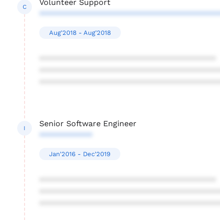
Volunteer Support
C
****************************************
Aug'2018 - Aug'2018
****************************************
****************************************
****************************************
Senior Software Engineer
I
************
Jan'2016 - Dec'2019
****************************************
****************************************
****************************************