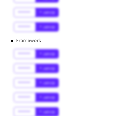
******
* Jahr(s)
******
* Jahr(s)
Framework
******
* Jahr(s)
******
* Jahr(s)
******
* Jahr(s)
******
* Jahr(s)
******
* Jahr(s)