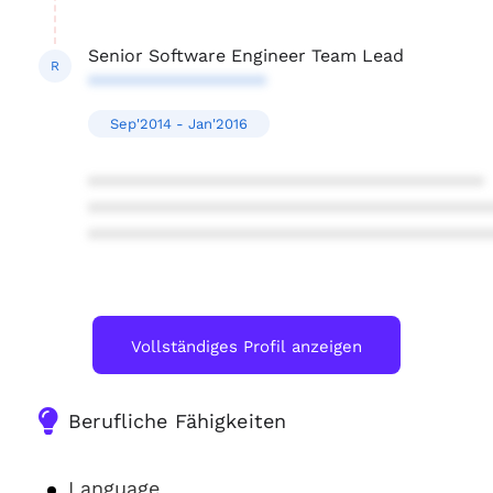
Senior Software Engineer Team Lead
R
******************
Sep'2014 - Jan'2016
****************************************
****************************************
****************************************
Vollständiges Profil anzeigen
Berufliche Fähigkeiten
Language