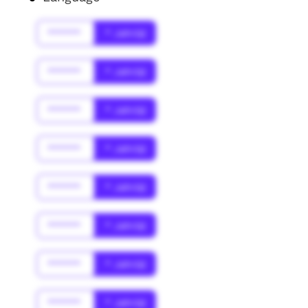
******
* Jahr(s)
******
* Jahr(s)
******
* Jahr(s)
******
* Jahr(s)
******
* Jahr(s)
******
* Jahr(s)
******
* Jahr(s)
******
* Jahr(s)