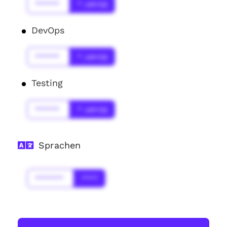
******
* Jahr(s)
DevOps
******
* Jahr(s)
Testing
******
* Jahr(s)
Sprachen
*******
****