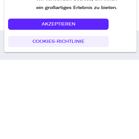
ein großartiges Erlebnis zu bieten.
AKZEPTIEREN
COOKIES-RICHTLINIE
Call us
+49 30 75438051
Remoteplatz GmbH
Heinrich-Mann-Allee 3 b,
D-14473 Potsdam
Deutschland