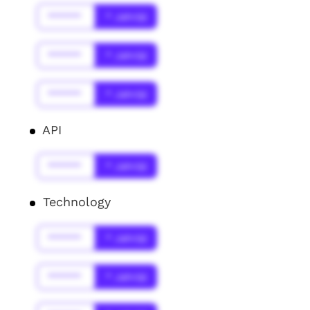
******
* Jahr(s)
******
* Jahr(s)
******
* Jahr(s)
API
******
* Jahr(s)
Technology
******
* Jahr(s)
******
* Jahr(s)