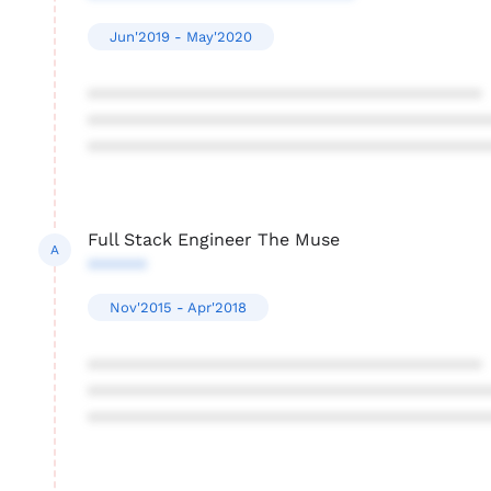
Jun'2019 - May'2020
****************************************
****************************************
****************************************
Full Stack Engineer The Muse
A
******
Nov'2015 - Apr'2018
****************************************
****************************************
****************************************