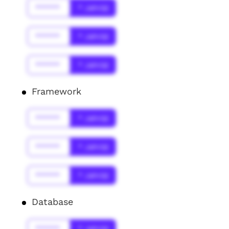
******
* Jahr(s)
******
* Jahr(s)
******
* Jahr(s)
Framework
******
* Jahr(s)
******
* Jahr(s)
******
* Jahr(s)
Database
******
* Jahr(s)