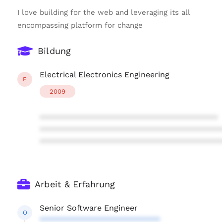
I love building for the web and leveraging its all
encompassing platform for change
Bildung
Electrical Electronics Engineering
E
2009
****************************************
****************************************
****************************************
Arbeit & Erfahrung
Senior Software Engineer
O
***************************