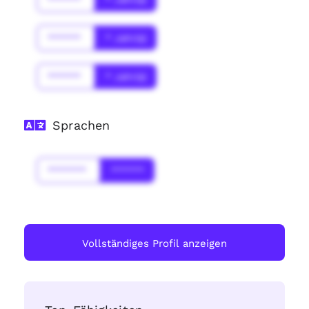
******
* Jahr(s)
******
* Jahr(s)
Sprachen
*******
******
Vollständiges Profil anzeigen