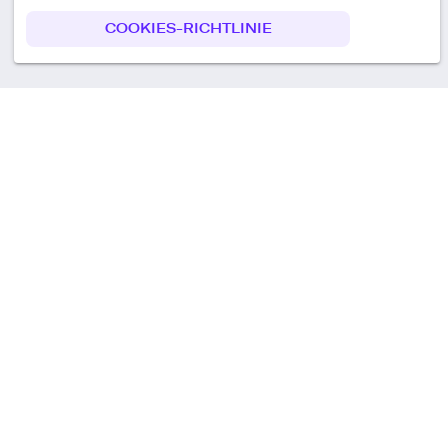
COOKIES-RICHTLINIE
Call us
+49 30 75438051
Remoteplatz GmbH
Heinrich-Mann-Allee 3 b,
D-14473 Potsdam
Deutschland