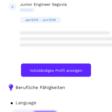
Junior Engineer Segovia
A
******
Jan'2015 - Jun'2015
****************************************
****************************************
****************************************
Vollständiges Profil anzeigen
Berufliche Fähigkeiten
Language