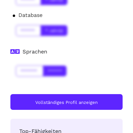
Database
******
* Jahr(s)
Sprachen
*******
******
Vollständiges Profil anzeigen
Top-Fähigkeiten