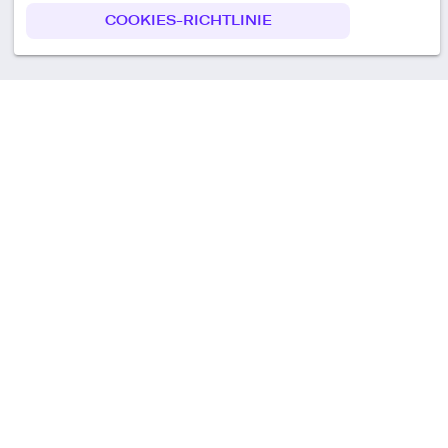
COOKIES-RICHTLINIE
Call us
+49 30 75438051
Remoteplatz GmbH
Heinrich-Mann-Allee 3 b,
D-14473 Potsdam
Deutschland