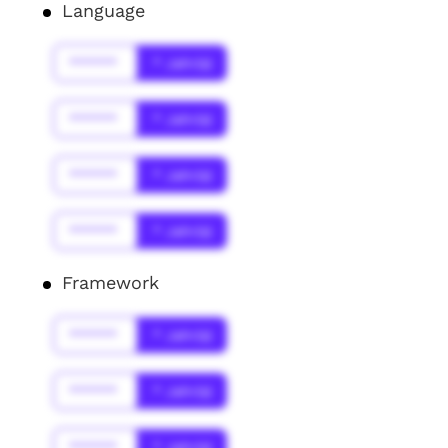
Language
******
* Jahr(s)
******
* Jahr(s)
******
* Jahr(s)
******
* Jahr(s)
Framework
******
* Jahr(s)
******
* Jahr(s)
******
* Jahr(s)