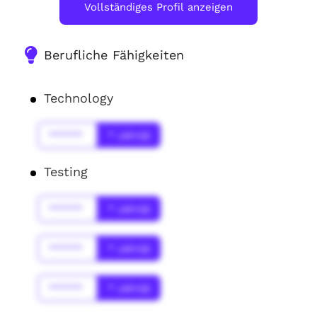
Vollständiges Profil anzeigen
Berufliche Fähigkeiten
Technology
******
* Jahr(s)
Testing
******
* Jahr(s)
******
* Jahr(s)
******
* Jahr(s)