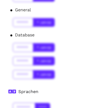
General
******
* Jahr(s)
Database
******
* Jahr(s)
******
* Jahr(s)
******
* Jahr(s)
Sprachen
*******
****