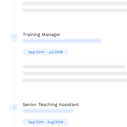
****************************************
****************************************
Training Manager
I
*******************************
Sep'2014 - Jul'2018
****************************************
****************************************
****************************************
Senior Teaching Assistant
I
********************
Sep'2011 - Aug'2014