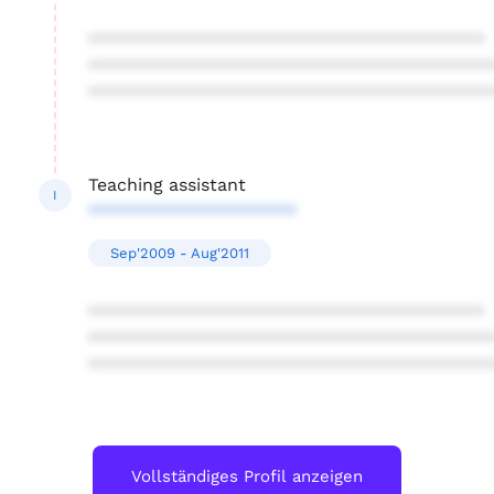
****************************************
****************************************
****************************************
Teaching assistant
I
*********************
Sep'2009 - Aug'2011
****************************************
****************************************
****************************************
Vollständiges Profil anzeigen