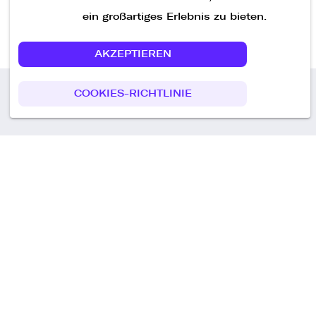
ein großartiges Erlebnis zu bieten.
AKZEPTIEREN
COOKIES-RICHTLINIE
Call us
+49 30 75438051
Remoteplatz GmbH
Heinrich-Mann-Allee 3 b,
D-14473 Potsdam
Deutschland