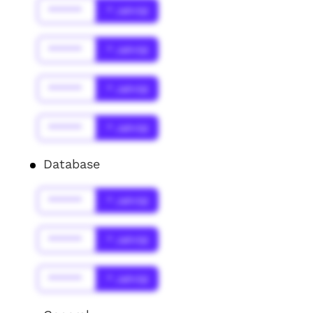
******
* Jahr(s)
******
* Jahr(s)
******
* Jahr(s)
******
* Jahr(s)
Database
******
* Jahr(s)
******
* Jahr(s)
******
* Jahr(s)