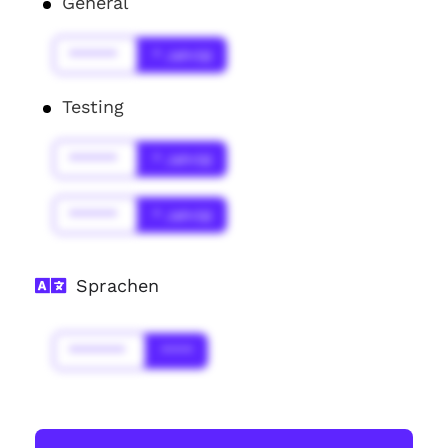
General
******
* Jahr(s)
Testing
******
* Jahr(s)
******
* Jahr(s)
Sprachen
*******
****