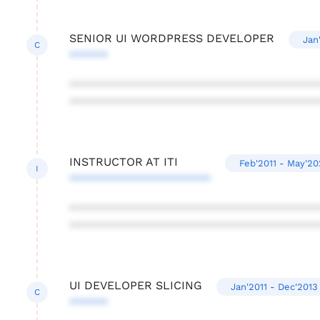
SENIOR UI WORDPRESS DEVELOPER
Jan
C
******
***************************************
***************************************
INSTRUCTOR AT ITI
Feb'2011 - May'20
I
**********************
***************************************
***************************************
UI DEVELOPER SLICING
Jan'2011 - Dec'2013
C
******