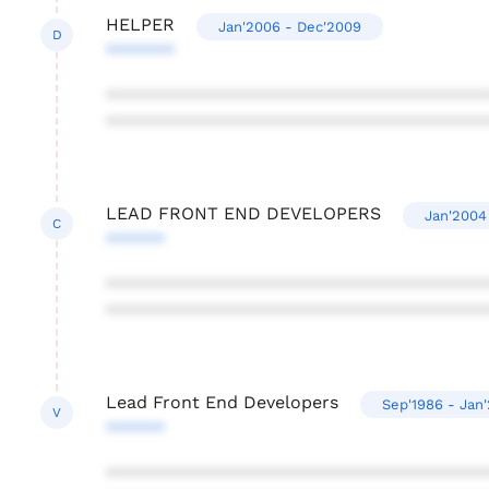
HELPER
Jan'2006 - Dec'2009
D
*******
***************************************
***************************************
LEAD FRONT END DEVELOPERS
Jan'2004
C
******
***************************************
***************************************
Lead Front End Developers
Sep'1986 - Jan
V
******
***************************************