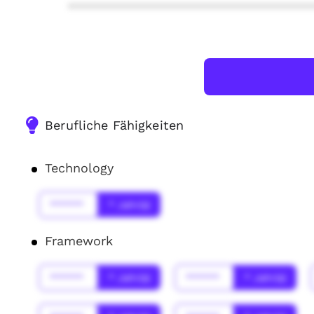
***************************************
Berufliche Fähigkeiten
Technology
******
* Jahr(s)
Framework
******
* Jahr(s)
******
* Jahr(s)