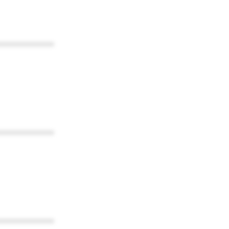
************
************
************