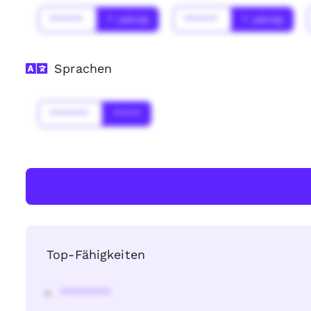
******
* Jahr(s)
******
* Jahr(s)
Sprachen
*******
*****
Top-Fähigkeiten
********