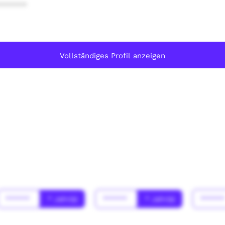
******
Vollständiges Profil anzeigen
******
* Jahr(s)
******
* Jahr(s)
*****