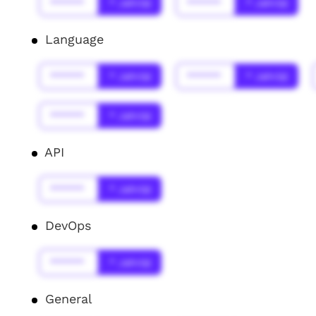
******
* Jahr(s)
******
* Jahr(s)
Language
******
* Jahr(s)
******
* Jahr(s)
******
* Jahr(s)
API
******
* Jahr(s)
DevOps
******
* Jahr(s)
General