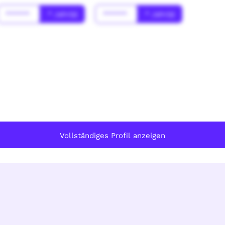
******
* Jahr(s)
******
* Jahr(s)
Vollständiges Profil anzeigen