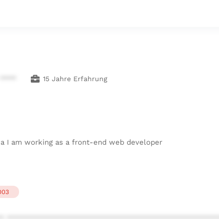
 ****
15 Jahre Erfahrung
ia I am working as a front-end web developer
003
* ************************************************