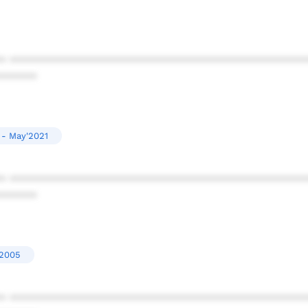
* ************************************************
******
 - May'2021
* ************************************************
******
'2005
* ************************************************