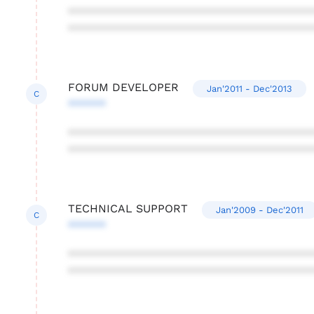
***************************************
***************************************
FORUM DEVELOPER
Jan'2011 - Dec'2013
C
******
***************************************
***************************************
TECHNICAL SUPPORT
Jan'2009 - Dec'2011
C
******
***************************************
***************************************