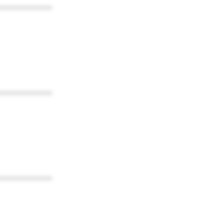
************
************
************