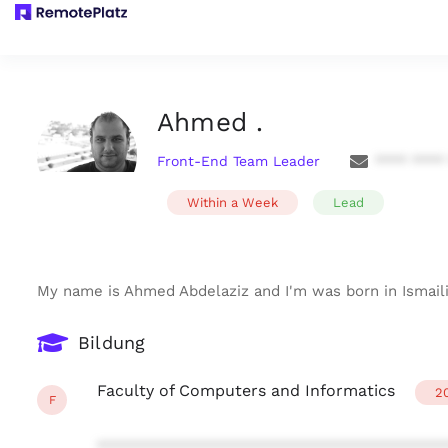
Ahmed .
Front-End Team Leader
**** ****
Within a Week
Lead
My name is Ahmed Abdelaziz and I'm was born in Ismail
Bildung
Faculty of Computers and Informatics
2
F
***************************************