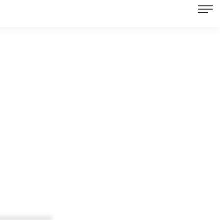
************