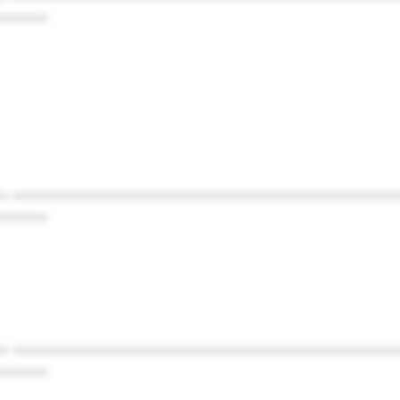
******
* ************************************************
******
* ************************************************
******