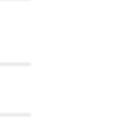
************
************