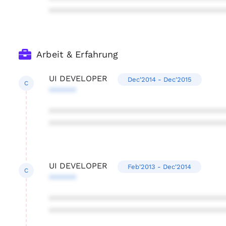
***************************************
Arbeit & Erfahrung
UI DEVELOPER
Dec'2014 - Dec'2015
C
******
***************************************
***************************************
UI DEVELOPER
Feb'2013 - Dec'2014
C
******
***************************************
***************************************