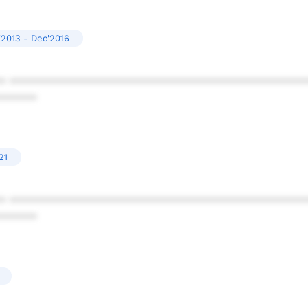
'2013 - Dec'2016
* ************************************************
******
21
* ************************************************
******