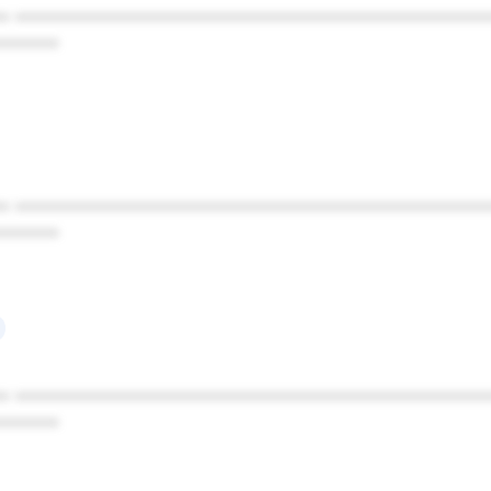
* ************************************************
******
* ************************************************
******
* ************************************************
******