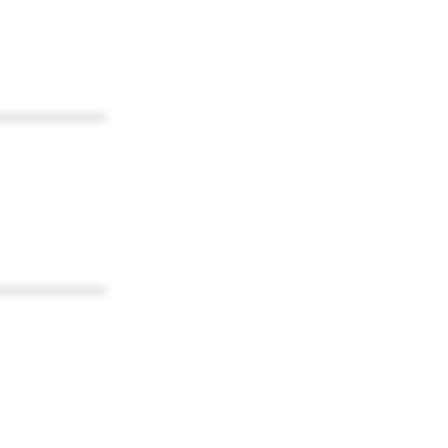
************
************