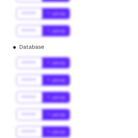
******
* Jahr(s)
******
* Jahr(s)
Database
******
* Jahr(s)
******
* Jahr(s)
******
* Jahr(s)
******
* Jahr(s)
******
* Jahr(s)