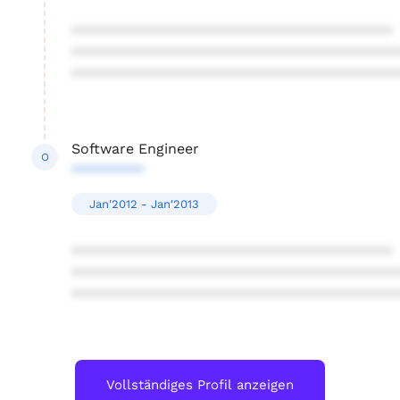
****************************************
****************************************
****************************************
Software Engineer
O
*********
Jan'2012 - Jan'2013
****************************************
****************************************
****************************************
Vollständiges Profil anzeigen