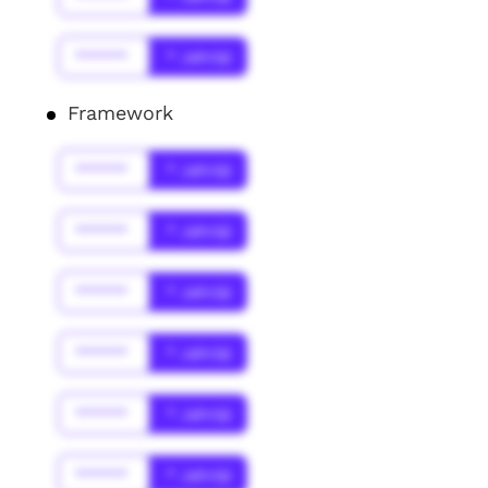
******
* Jahr(s)
Framework
******
* Jahr(s)
******
* Jahr(s)
******
* Jahr(s)
******
* Jahr(s)
******
* Jahr(s)
******
* Jahr(s)