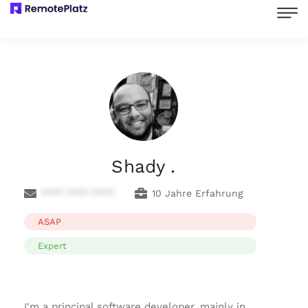
Shady .
**** **** ****
10 Jahre Erfahrung
ASAP
Expert
I'm a principal software developer, mainly in