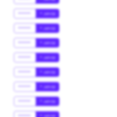
******
* Jahr(s)
******
* Jahr(s)
******
* Jahr(s)
******
* Jahr(s)
******
* Jahr(s)
******
* Jahr(s)
******
* Jahr(s)
******
* Jahr(s)