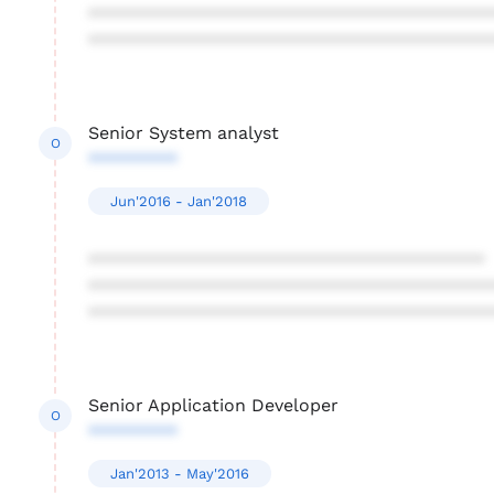
****************************************
****************************************
Senior System analyst
O
*********
Jun'2016 - Jan'2018
****************************************
****************************************
****************************************
Senior Application Developer
O
*********
Jan'2013 - May'2016