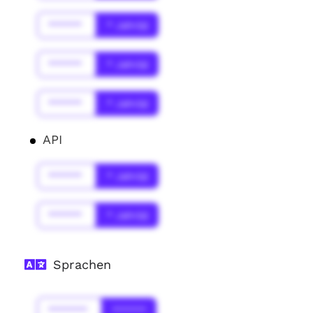
******
* Jahr(s)
******
* Jahr(s)
******
* Jahr(s)
API
******
* Jahr(s)
******
* Jahr(s)
Sprachen
*******
******