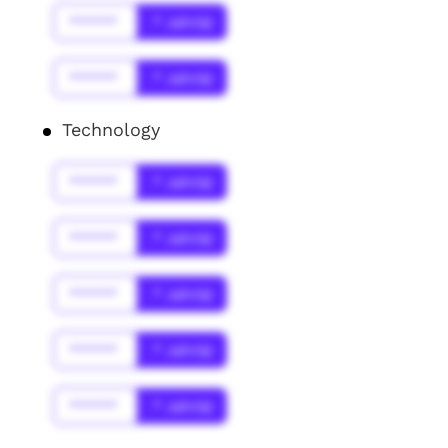
******
* Jahr(s)
******
* Jahr(s)
Technology
******
* Jahr(s)
******
* Jahr(s)
******
* Jahr(s)
******
* Jahr(s)
******
* Jahr(s)