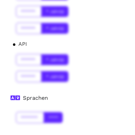
******
* Jahr(s)
******
* Jahr(s)
API
******
* Jahr(s)
******
* Jahr(s)
Sprachen
*******
****