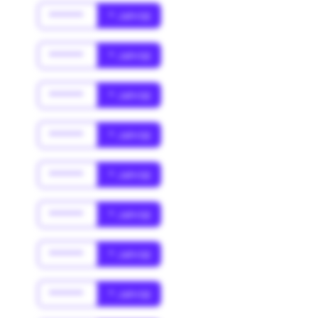
******
* Jahr(s)
******
* Jahr(s)
******
* Jahr(s)
******
* Jahr(s)
******
* Jahr(s)
******
* Jahr(s)
******
* Jahr(s)
******
* Jahr(s)