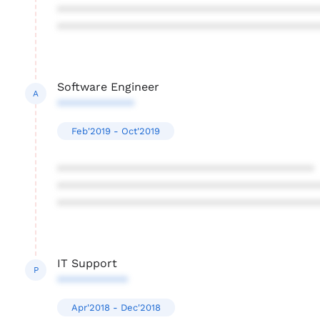
****************************************
****************************************
Software Engineer
A
************
Feb'2019 - Oct'2019
****************************************
****************************************
****************************************
IT Support
P
***********
Apr'2018 - Dec'2018