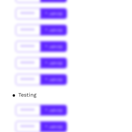
******
* Jahr(s)
******
* Jahr(s)
******
* Jahr(s)
******
* Jahr(s)
******
* Jahr(s)
Testing
******
* Jahr(s)
******
* Jahr(s)