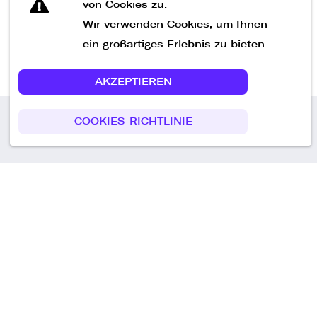
von Cookies zu.
Wir verwenden Cookies, um Ihnen
ein großartiges Erlebnis zu bieten.
AKZEPTIEREN
COOKIES-RICHTLINIE
Call us
+49 30 75438051
Remoteplatz GmbH
Heinrich-Mann-Allee 3 b,
D-14473 Potsdam