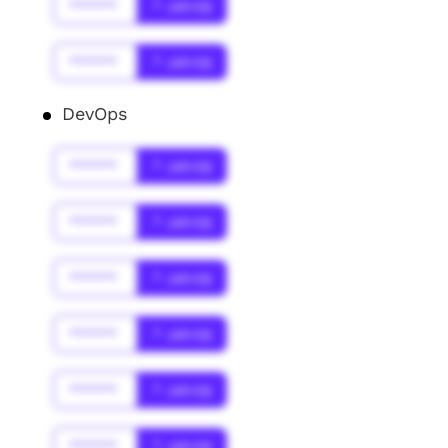
******
* Jahr(s)
******
* Jahr(s)
DevOps
******
* Jahr(s)
******
* Jahr(s)
******
* Jahr(s)
******
* Jahr(s)
******
* Jahr(s)
******
* Jahr(s)