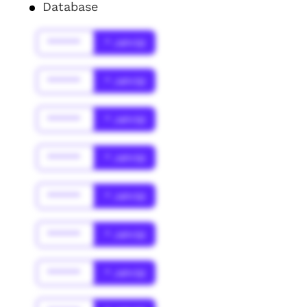
Database
******
* Jahr(s)
******
* Jahr(s)
******
* Jahr(s)
******
* Jahr(s)
******
* Jahr(s)
******
* Jahr(s)
******
* Jahr(s)