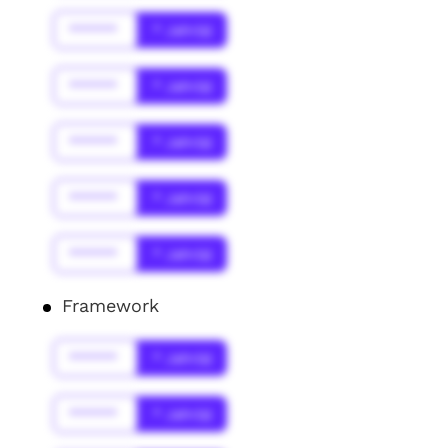
******
* Jahr(s)
******
* Jahr(s)
******
* Jahr(s)
******
* Jahr(s)
******
* Jahr(s)
Framework
******
* Jahr(s)
******
* Jahr(s)