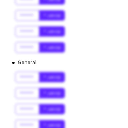
******
* Jahr(s)
******
* Jahr(s)
******
* Jahr(s)
General
******
* Jahr(s)
******
* Jahr(s)
******
* Jahr(s)
******
* Jahr(s)