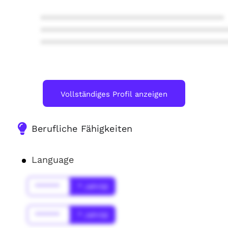
****************************************
****************************************
****************************************
Vollständiges Profil anzeigen
Berufliche Fähigkeiten
Language
******
* Jahr(s)
******
* Jahr(s)