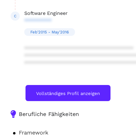
Software Engineer
C
**********
Feb'2015 - May'2016
****************************************
****************************************
****************************************
Vollständiges Profil anzeigen
Berufliche Fähigkeiten
Framework