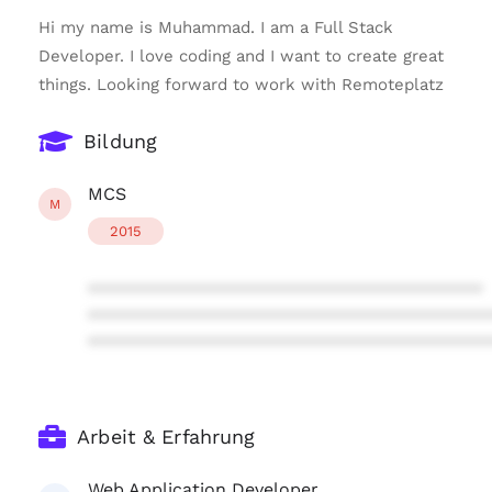
Hi my name is Muhammad. I am a Full Stack
Developer. I love coding and I want to create great
things. Looking forward to work with Remoteplatz
Bildung
MCS
M
2015
****************************************
****************************************
****************************************
Arbeit & Erfahrung
Web Application Developer