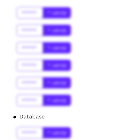
******
* Jahr(s)
******
* Jahr(s)
******
* Jahr(s)
******
* Jahr(s)
******
* Jahr(s)
******
* Jahr(s)
Database
******
* Jahr(s)