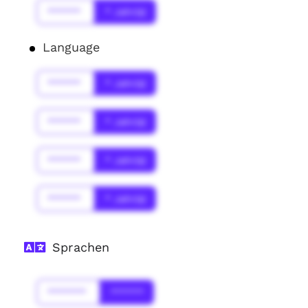
******
* Jahr(s)
Language
******
* Jahr(s)
******
* Jahr(s)
******
* Jahr(s)
******
* Jahr(s)
Sprachen
*******
******