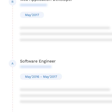
R
************
May'2017
****************************************
****************************************
****************************************
Software Engineer
A
**************
May'2016 - May'2017
****************************************
****************************************
****************************************