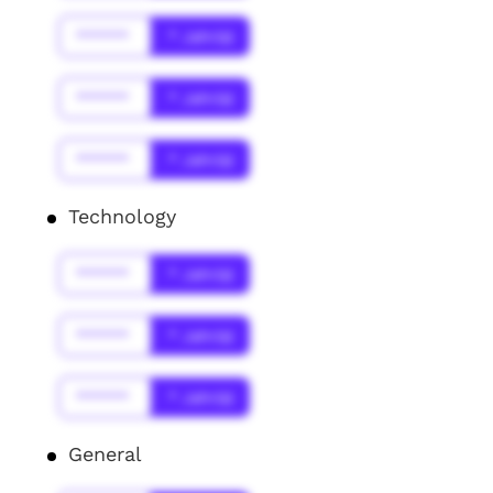
******
* Jahr(s)
******
* Jahr(s)
******
* Jahr(s)
Technology
******
* Jahr(s)
******
* Jahr(s)
******
* Jahr(s)
General