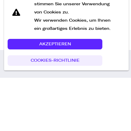
Nachricht senden
stimmen Sie unserer Verwendung
von Cookies zu.
Wir verwenden Cookies, um Ihnen
ein großartiges Erlebnis zu bieten.
AKZEPTIEREN
COOKIES-RICHTLINIE
Call us
+49 30 75438051
Remoteplatz GmbH
Heinrich-Mann-Allee 3 b,