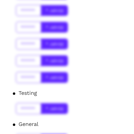
******
* Jahr(s)
******
* Jahr(s)
******
* Jahr(s)
******
* Jahr(s)
******
* Jahr(s)
Testing
******
* Jahr(s)
General