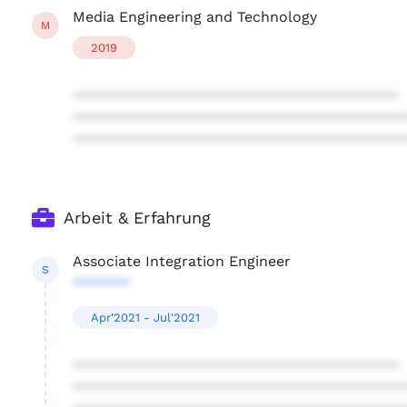
Media Engineering and Technology
M
2019
****************************************
****************************************
****************************************
Arbeit & Erfahrung
Associate Integration Engineer
S
*******
Apr'2021 - Jul'2021
****************************************
****************************************