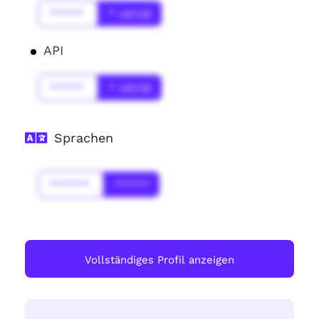
******
* Jahr(s)
API
******
* Jahr(s)
Sprachen
*******
******
Vollständiges Profil anzeigen