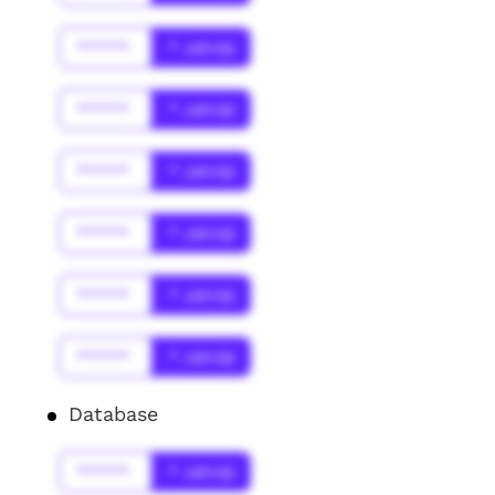
******
* Jahr(s)
******
* Jahr(s)
******
* Jahr(s)
******
* Jahr(s)
******
* Jahr(s)
******
* Jahr(s)
Database
******
* Jahr(s)