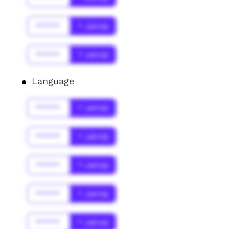
******
* Jahr(s)
******
* Jahr(s)
Language
******
* Jahr(s)
******
* Jahr(s)
******
* Jahr(s)
******
* Jahr(s)
******
* Jahr(s)