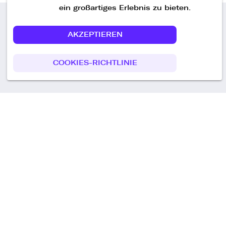
ein großartiges Erlebnis zu bieten.
AKZEPTIEREN
Call us
COOKIES-RICHTLINIE
+49 30 75438051
Remoteplatz GmbH
Heinrich-Mann-Allee 3 b,
D-14473 Potsdam
Deutschland